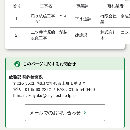
番号
工事名
事業課
落札業者
汚水枝線工事（５Ａ
有限会社 南建
1
下水道課
－３）
業
二ツ井竹原線 舗装
株式会社 コン
2
建設課
改良工事
木
このページに関するお問合せ
総務部 契約検査課
〒016-8501
秋田県能代市上町１番３号
電話：0185-89-2222
FAX：0185-54-6460
E-mail：keiyaku@city.noshiro.lg.jp
メールでのお問い合わせ