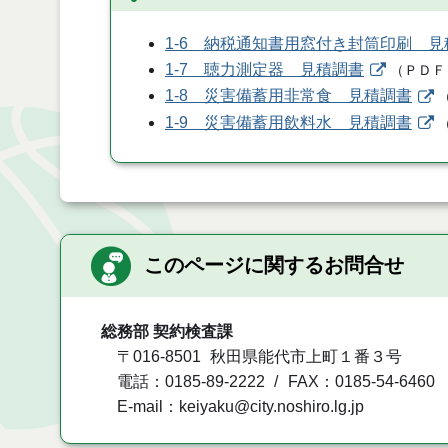
1-6 納税通知書用窓付き封筒印刷 見
1-7 聴力測定器 見積調書
（
ＰＤＦ
1-8 災害備蓄用非常食 見積調書
1-9 災害備蓄用飲料水 見積調書
このページに関するお問合せ
総務部 契約検査課
〒016-8501
秋田県能代市上町１番３号
電話：0185-89-2222
FAX：0185-54-6460
E-mail：keiyaku@city.noshiro.lg.jp