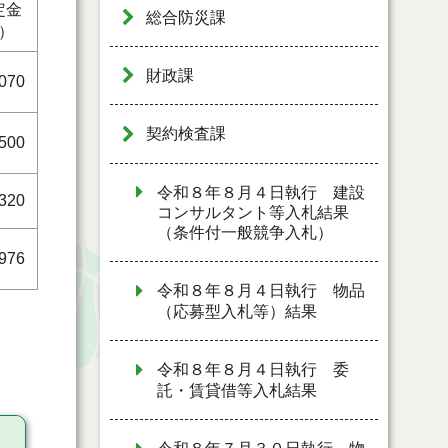
定金
総合防災課
）
財政課
,070
契約検査課
,500
令和８年８月４日執行 建設
,320
コンサルタント等入札結果
（条件付一般競争入札）
,976
令和８年８月４日執行 物品
（応募型入札等）結果
令和８年８月４日執行 委
託・賃貸借等入札結果