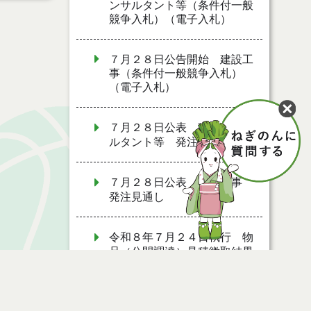
ンサルタント等（条件付一般
競争入札）（電子入札）
７月２８日公告開始 建設工
事（条件付一般競争入札）
（電子入札）
７月２８日公表 建設コンサ
ルタント等 発注見通し
７月２８日公表 建設工事
発注見通し
令和８年７月２４日執行 物
品（公開調達）見積徴取結果
７月２７日公募開始 物品
（応募型入札）