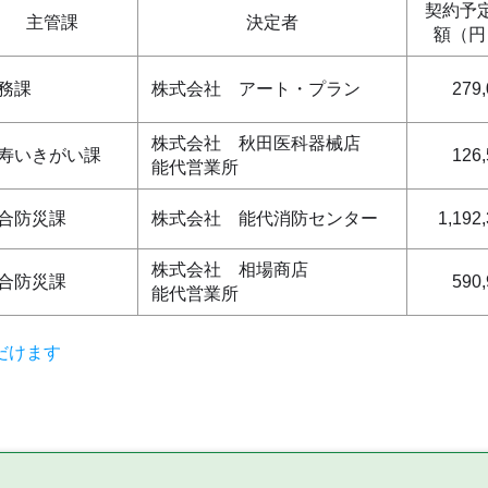
契約予
主管課
決定者
額（円
務課
株式会社 アート・プラン
279
株式会社 秋田医科器械店
寿いきがい課
126
能代営業所
合防災課
株式会社 能代消防センター
1,192
株式会社 相場商店
合防災課
590
能代営業所
だけます