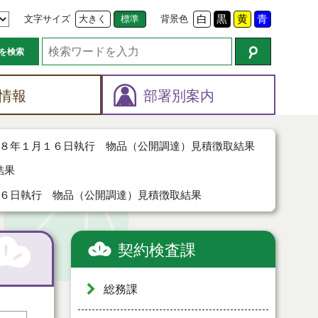
文字サイズ
大きく
標準
背景色
白
黒
黄
青
を検索
情報
部署別案内
８年１月１６日執行 物品（公開調達）見積徴取結果
結果
６日執行 物品（公開調達）見積徴取結果
契約検査課
総務課