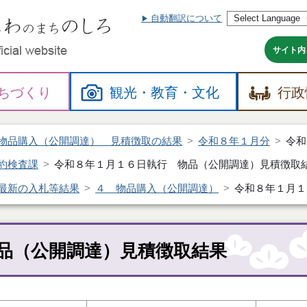
自動翻訳について
本
文
へ
サイト内
ちづくり
観光・
教育・
文化
行政
物品購入（公開調達） 見積徴取の結果
令和８年１月分
令和
約検査課
令和８年１月１６日執行 物品（公開調達）見積徴取
最新の入札等結果
４ 物品購入（公開調達）
令和８年１月１
品（公開調達）見積徴取結果