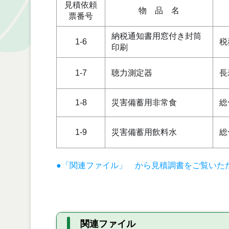
見積依頼
物 品 名
票番号
納税通知書用窓付き封筒
1-6
税
印刷
1-7
聴力測定器
長
1-8
災害備蓄用非常食
総
1-9
災害備蓄用飲料水
総
●「関連ファイル」 から見積調書をご覧いた
関連ファイル