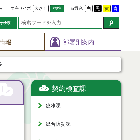
文字サイズ
大きく
標準
背景色
白
黒
黄
青
を検索
情報
部署別案内
果
契約検査課
総務課
総合防災課