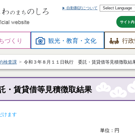
自動翻訳について
本
文
へ
サイト内
ちづくり
観光・
教育・
文化
行政
約検査課
令和３年８月１１日執行 委託・賃貸借等見積徴取結
託・賃貸借等見積徴取結果
だけます
単位：円