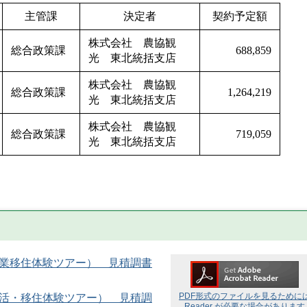
主管課
決定者
契約予定額
株式会社 農協観
総合政策課
688,859
光 東北統括支店
株式会社 農協観
総合政策課
1,264,219
光 東北統括支店
株式会社 農協観
総合政策課
719,059
光 東北統括支店
農業移住体験ツアー） 見積調書
PDF形式のファイルを見るために
婚活・移住体験ツアー） 見積調
Reader が必要な場合があります