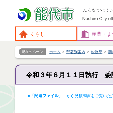
くらし
産業・
ま
ホーム
部署別案内
総務部
契
現在のページ
令和３年８月１１日執行 委
●「関連ファイル」
から見積調書をご覧いた