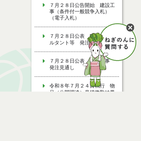
７月２８日公告開始 建設工
事（条件付一般競争入札）
（電子入札）
７月２８日公表 建設コンサ
ルタント等 発注見通し
７月２８日公表 建設工事
発注見通し
令和８年７月２４日執行 物
品（公開調達）見積徴取結果
７月２７日公募開始 物品
（応募型入札）
７月２７日公募開始 物品
ページ情報