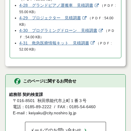
4-28 グランドピアノ運搬車 見積調書
（
ＰＤＦ
55.00 KB
）
4-29 プロジェクター 見積調書
（
ＰＤＦ
54.00
KB
）
4-30 プログラミングドローン 見積調書
（
ＰＤ
Ｆ
54.00 KB
）
4-31 救急医療情報キット 見積調書
（
ＰＤＦ
52.00 KB
）
このページに関するお問合せ
総務部 契約検査課
〒016-8501
秋田県能代市上町１番３号
電話：0185-89-2222
FAX：0185-54-6460
E-mail：keiyaku@city.noshiro.lg.jp
メールでのお問い合わせ