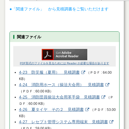
●「関連ファイル」 から見積調書をご覧いただけます
関連ファイル
PDF形式のファイルを見るためには Reader が必要な場合があります
4-23 防災服（夏用） 見積調書
（
ＰＤＦ
64.00
KB
）
4-24 消防用ホース（操法大会用） 見積調書
（
ＰＤＦ
60.00 KB
）
4-25 消防団員操法大会用革手袋 見積調書
（
Ｐ
ＤＦ
60.00 KB
）
4-26 夏タイヤ その２ 見積調書
（
ＰＤＦ
53.00
KB
）
4-27 レセプト管理システム専用端末 見積調書
（
ＰＤＦ
59.00 KB
）