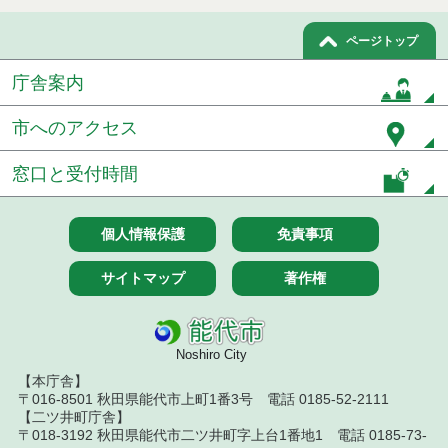
令和８年７月１０日執行 物品（応募型入札等）結
果
ページトップ
令和８年７月１０日執行 工事入札結果（条件付一
庁舎案内
般競争入札）
市へのアクセス
令和８年７月８日執行 委託・賃貸借等見積徴取結
果
窓口と受付時間
令和８年７月７日執行 建設コンサルタント等入札
結果（条件付一般競争入札）
個人情報保護
免責事項
令和８年７月３日執行 委託・賃貸借等入札結果
サイトマップ
著作権
令和８年７月２日執行 物品（公開調達）見積徴取
結果
令和８年７月３日執行 工事入札結果（条件付一般
Noshiro City
競争入札）
【本庁舎】
〒016-8501 秋田県能代市上町1番3号 電話 0185-52-2111
令和８年７月１日執行 委託・賃貸借等見積徴取結
【二ツ井町庁舎】
果
〒018-3192 秋田県能代市二ツ井町字上台1番地1 電話 0185-73-