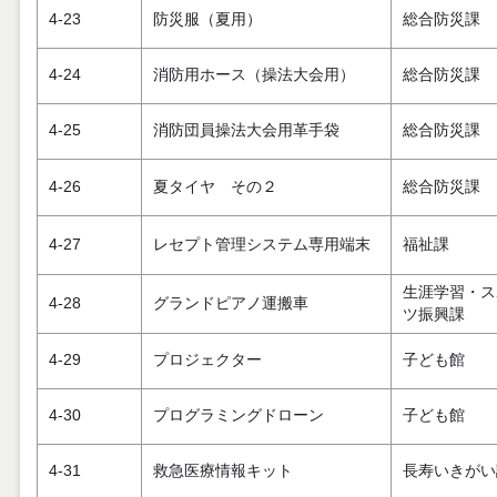
4-23
防災服（夏用）
総合防災課
4-24
消防用ホース（操法大会用）
総合防災課
4-25
消防団員操法大会用革手袋
総合防災課
4-26
夏タイヤ その２
総合防災課
4-27
レセプト管理システム専用端末
福祉課
生涯学習・ス
4-28
グランドピアノ運搬車
ツ振興課
4-29
プロジェクター
子ども館
4-30
プログラミングドローン
子ども館
4-31
救急医療情報キット
長寿いきがい