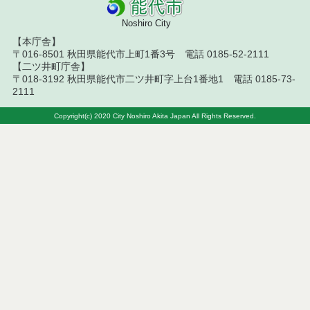
令和８年７月１０日執行 物品（指名競争入札等）
結果
Noshiro City
【本庁舎】
令和８年７月９日執行 物品（公開調達）見積徴取
〒016-8501 秋田県能代市上町1番3号 電話 0185-52-2111
結果
【二ツ井町庁舎】
〒018-3192 秋田県能代市二ツ井町字上台1番地1 電話 0185-73-
令和８年７月１０日執行 工事入札結果（条件付一
2111
般競争入札）
Copyright(c) 2020 City Noshiro Akita Japan All Rights Reserved.
令和８年７月８日執行 委託・賃貸借等見積徴取結
果
令和８年７月７日執行 建設コンサルタント等入札
結果（条件付一般競争入札）
令和８年７月２日執行 物品（公開調達）見積徴取
結果
令和８年７月３日執行 委託・賃貸借等入札結果
令和８年７月３日執行 工事入札結果（条件付一般
競争入札）