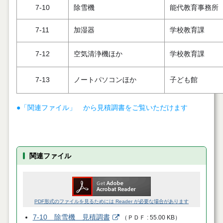
7-10
除雪機
能代教育事務所
7-11
加湿器
学校教育課
7-12
空気清浄機ほか
学校教育課
7-13
ノートパソコンほか
子ども館
●「関連ファイル」 から見積調書をご覧いただけます
関連ファイル
PDF形式のファイルを見るためには Reader が必要な場合があります
7-10 除雪機 見積調書
（
ＰＤＦ
55.00 KB
）