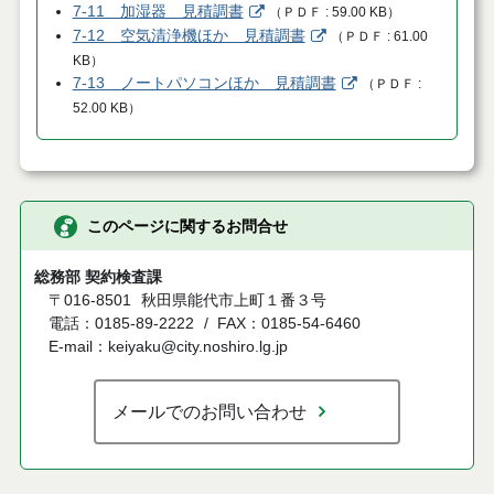
7-11 加湿器 見積調書
（
ＰＤＦ
59.00 KB
）
7-12 空気清浄機ほか 見積調書
（
ＰＤＦ
61.00
KB
）
7-13 ノートパソコンほか 見積調書
（
ＰＤＦ
52.00 KB
）
このページに関するお問合せ
総務部 契約検査課
〒016-8501
秋田県能代市上町１番３号
電話：0185-89-2222
FAX：0185-54-6460
E-mail：keiyaku@city.noshiro.lg.jp
メールでのお問い合わせ