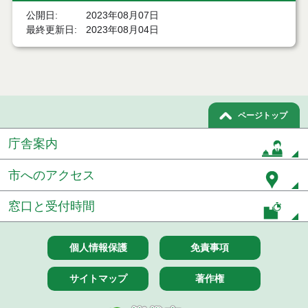
令和８年７月１７日執行 委託・賃貸借等入札結果
公開日
2023年08月07日
最終更新日
2023年08月04日
令和８年７月１7日執行 工事入札結果（条件付一般
競争入札）
令和８年７月１５日執行 委託・賃貸借等見積徴取
結果
ページトップ
７月１４日公告開始 建設工事（条件付一般競争入
札）（電子入札）
庁舎案内
７月１４日公告開始 建設コンサルタント等（条件
市へのアクセス
付一般競争入札）（電子入札）
令和８年７月１４日執行 建設コンサルタント等入
窓口と受付時間
札結果（条件付一般競争入札）
令和８年７月１０日執行 物品（応募型入札等）結
個人情報保護
免責事項
果
サイトマップ
著作権
令和８年７月１０日執行 委託・賃貸借等入札結果