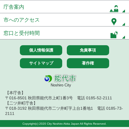
結果
庁舎案内
７月１４日公告開始 建設工事（条件付一般競争入
市へのアクセス
札）（電子入札）
７月１４日公告開始 建設コンサルタント等（条件
窓口と受付時間
付一般競争入札）（電子入札）
令和８年７月１４日執行 建設コンサルタント等入
個人情報保護
免責事項
札結果（条件付一般競争入札）
サイトマップ
著作権
令和８年７月１０日執行 物品（応募型入札等）結
果
令和８年７月１０日執行 委託・賃貸借等入札結果
Noshiro City
【本庁舎】
令和８年７月１０日執行 物品（指名競争入札等）
〒016-8501 秋田県能代市上町1番3号 電話 0185-52-2111
結果
【二ツ井町庁舎】
〒018-3192 秋田県能代市二ツ井町字上台1番地1 電話 0185-73-
令和８年７月９日執行 物品（公開調達）見積徴取
2111
結果
Copyright(c) 2020 City Noshiro Akita Japan All Rights Reserved.
令和８年７月１０日執行 工事入札結果（条件付一