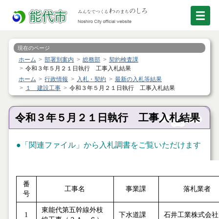
現在のページ
ホーム
部署別案内
総務部
契約検査課
令和３年５月２１日執行 工事入札結果
ホーム
行政情報
入札・契約
最新の入札等結果
１ 建設工事
令和３年５月２１日執行 工事入札結果
令和３年５月２１日執行 工事入札結果
●「関連ファイル」から入札調書をご覧いただけます
番
工事名
事業課
落札業者
号
東能代第五幹線外枝
1
下水道課
石井工業株式会社