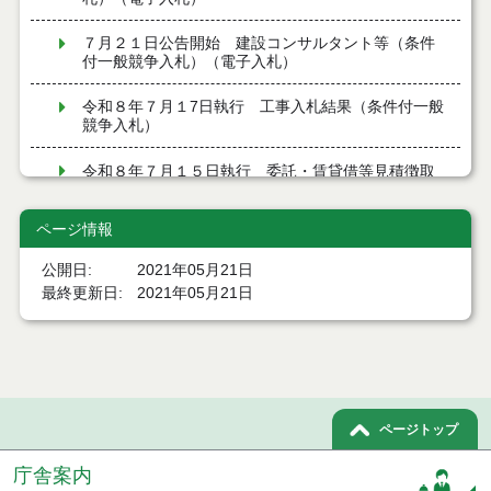
７月２１日公告開始 建設コンサルタント等（条件
付一般競争入札）（電子入札）
令和８年７月１7日執行 工事入札結果（条件付一般
競争入札）
令和８年７月１５日執行 委託・賃貸借等見積徴取
結果
ページ情報
７月１４日公告開始 建設コンサルタント等（条件
付一般競争入札）（電子入札）
公開日
2021年05月21日
最終更新日
2021年05月21日
７月１４日公告開始 建設工事（条件付一般競争入
札）（電子入札）
令和８年７月１４日執行 建設コンサルタント等入
札結果（条件付一般競争入札）
令和８年７月９日執行 物品（公開調達）見積徴取
ページトップ
結果
庁舎案内
令和８年７月１０日執行 物品（指名競争入札等）