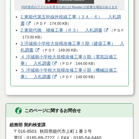
PDF形式のファイルを見るためには Reader が必要な場合があります
1.東能代第五幹線外枝線工事（３Ａ－６） 入札調
書
（
ＰＤＦ
174.00 KB
）
2.東能代橋 補修工事（Ｒ３） 入札調書
（
ＰＤＦ
173.00 KB
）
3.渟城南小学校大規模改修工事Ⅱ期（建築工事） 入
札調書
（
ＰＤＦ
149.00 KB
）
４.渟城南小学校大規模改修工事Ⅱ期（電気設備工
事） 入札調書
（
ＰＤＦ
144.00 KB
）
５.渟城南小学校大規模改修工事Ⅱ期（機械設備工
事） 入札調書
（
ＰＤＦ
148.00 KB
）
このページに関するお問合せ
総務部 契約検査課
〒016-8501
秋田県能代市上町１番３号
電話：0185-89-2222
FAX：0185-54-6460