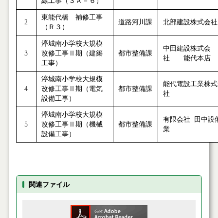
線工事（３Ａ－６）
東能代橋 補修工事
2
道路河川課
北部建設株式会社
（Ｒ３）
渟城南小学校大規模
中田建設株式会
3
改修工事Ⅱ期（建築
都市整備課
社 能代本店
工事）
渟城南小学校大規模
能代電設工業株式
4
改修工事Ⅱ期（電気
都市整備課
社
設備工事）
渟城南小学校大規模
有限会社 田中設
5
改修工事Ⅱ期（機械
都市整備課
業
設備工事）
関連ファイル