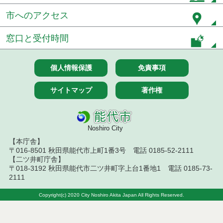
結果
市へのアクセス
令和８年７月１０日執行 委託・賃貸借等入札結果
窓口と受付時間
令和８年７月１０日執行 物品（応募型入札等）結
果
個人情報保護
免責事項
令和８年７月１０日執行 工事入札結果（条件付一
般競争入札）
サイトマップ
著作権
令和８年７月８日執行 委託・賃貸借等見積徴取結
果
Noshiro City
令和８年７月７日執行 建設コンサルタント等入札
【本庁舎】
結果（条件付一般競争入札）
〒016-8501 秋田県能代市上町1番3号 電話 0185-52-2111
【二ツ井町庁舎】
令和８年７月３日執行 委託・賃貸借等入札結果
〒018-3192 秋田県能代市二ツ井町字上台1番地1 電話 0185-73-
2111
令和８年７月２日執行 物品（公開調達）見積徴取
結果
Copyright(c) 2020 City Noshiro Akita Japan All Rights Reserved.
令和８年７月３日執行 工事入札結果（条件付一般