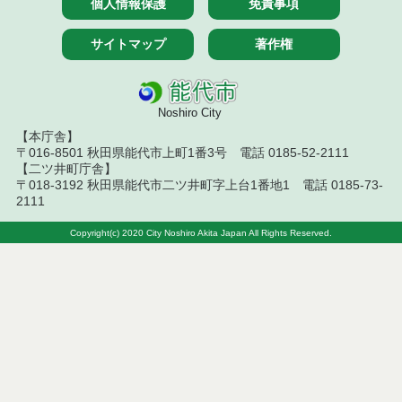
個人情報保護
免責事項
結果
サイトマップ
著作権
令和８年７月１０日執行 物品（指名競争入札等）
結果
令和８年７月１０日執行 委託・賃貸借等入札結果
Noshiro City
【本庁舎】
令和８年７月１０日執行 物品（応募型入札等）結
〒016-8501 秋田県能代市上町1番3号 電話 0185-52-2111
果
【二ツ井町庁舎】
〒018-3192 秋田県能代市二ツ井町字上台1番地1 電話 0185-73-
令和８年７月１０日執行 工事入札結果（条件付一
2111
般競争入札）
Copyright(c) 2020 City Noshiro Akita Japan All Rights Reserved.
令和８年７月８日執行 委託・賃貸借等見積徴取結
果
令和８年７月７日執行 建設コンサルタント等入札
結果（条件付一般競争入札）
令和８年７月３日執行 委託・賃貸借等入札結果
令和８年７月２日執行 物品（公開調達）見積徴取
結果