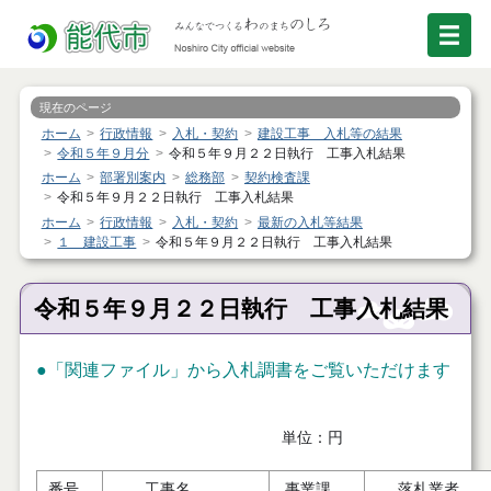
現在のページ
ホーム
行政情報
入札・契約
建設工事 入札等の結果
令和５年９月分
令和５年９月２２日執行 工事入札結果
ホーム
部署別案内
総務部
契約検査課
令和５年９月２２日執行 工事入札結果
ホーム
行政情報
入札・契約
最新の入札等結果
１ 建設工事
令和５年９月２２日執行 工事入札結果
令和５年９月２２日執行 工事入札結果
●「関連ファイル」から入札調書をご覧いただけます
単位：円
番号
工事名
事業課
落札業者