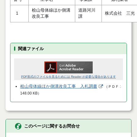
桧山母体線ほか側溝
道路河川
1
株式会社 三光
改良工事
課
関連ファイル
PDF形式のファイルを見るためには Reader が必要な場合があります
桧山母体線ほか側溝改良工事 入札調書
（
ＰＤＦ
148.00 KB
）
このページに関するお問合せ