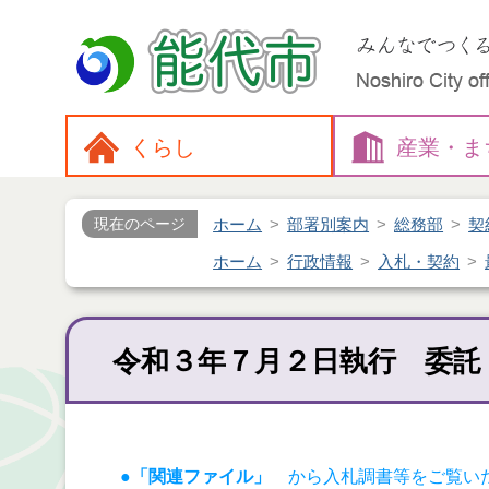
くらし
産業・
ま
ホーム
部署別案内
総務部
契
現在のページ
ホーム
行政情報
入札・契約
令和３年７月２日執行 委託
●「関連ファイル」
から入札調書等をご覧い