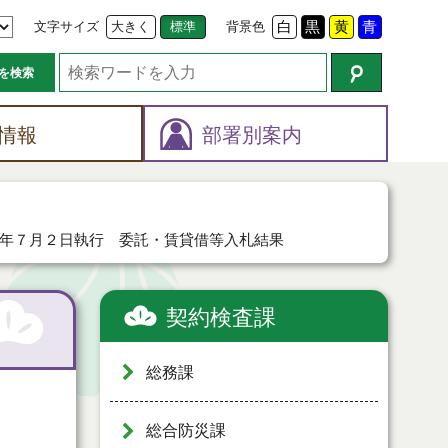
文字サイズ
大きく
標準
背景色
白
黒
黄
青
を検索
情報
部署別案内
年７月２日執行 委託・賃貸借等入札結果
契約検査課
総務課
総合防災課