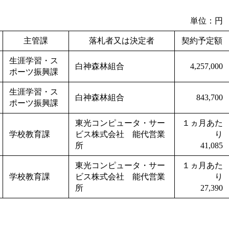
単位：円
主管課
落札者又は決定者
契約予定額
生涯学習・ス
白神森林組合
4,257,000
ポーツ振興課
生涯学習・ス
白神森林組合
843,700
ポーツ振興課
東光コンピュータ・サー
１ヵ月あた
学校教育課
ビス株式会社 能代営業
り
所
41,085
東光コンピュータ・サー
１ヵ月あた
学校教育課
ビス株式会社 能代営業
り
所
27,390