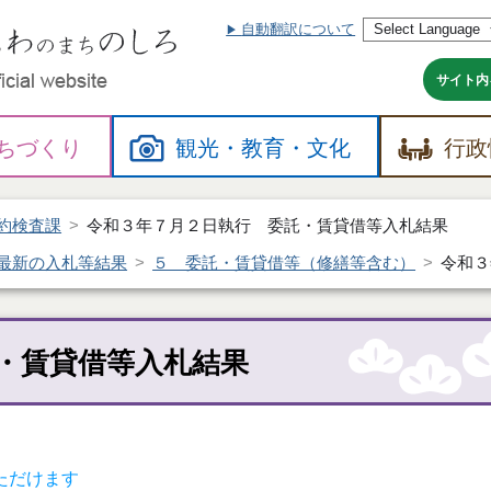
自動翻訳について
本
文
へ
サイト内
ちづくり
観光・
教育・
文化
行政
約検査課
令和３年７月２日執行 委託・賃貸借等入札結果
最新の入札等結果
５ 委託・賃貸借等（修繕等含む）
令和３
・賃貸借等入札結果
ただけます