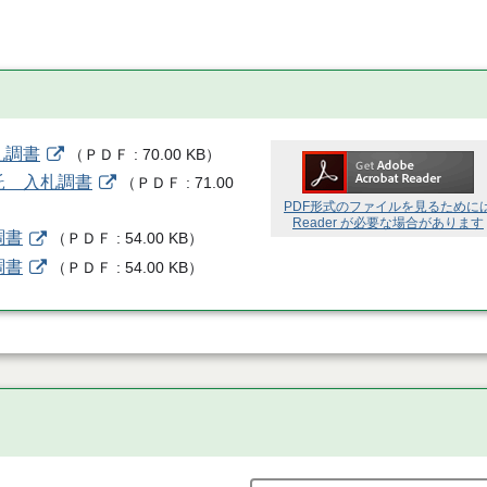
札調書
（
ＰＤＦ
70.00 KB
）
託 入札調書
（
ＰＤＦ
71.00
PDF形式のファイルを見るために
Reader が必要な場合があります
調書
（
ＰＤＦ
54.00 KB
）
調書
（
ＰＤＦ
54.00 KB
）