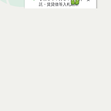
託・賃貸借等入札結果
７月２１日公募開始 物品
（公開調達）
７月２１日公募開始 委託・
賃貸借等（応募型入札）
ページ情報
７月２１日公募開始 物品
（応募型入札）
公開日
2021年07月05日
最終更新日
2021年07月05日
７月２１日公告開始 建設工
事（条件付一般競争入札）
（電子入札）
７月２１日公告開始 建設コ
ページトップ
ンサルタント等（条件付一般