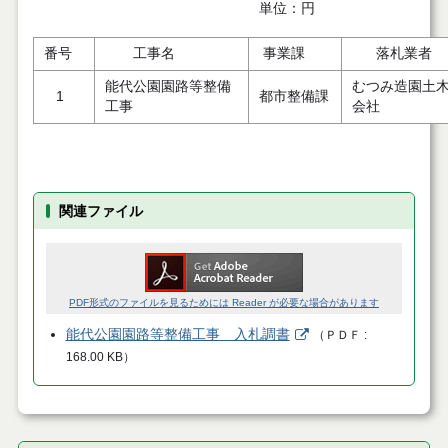
単位：円
番号
工事名
事業課
落札業者
能代公園園路等整備
むつみ造園土
1
都市整備課
工事
会社
関連ファイル
PDF形式のファイルを見るためには Reader が必要な場合があります
能代公園園路等整備工事 入札調書
（
ＰＤＦ
168.00 KB
）