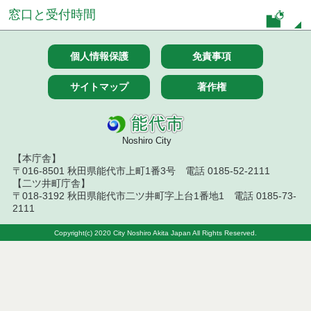
札結果（条件付一般競争入札）
窓口と受付時間
令和８年７月９日執行 物品（公開調達）見積徴取
結果
個人情報保護
免責事項
令和８年７月１０日執行 物品（指名競争入札等）
結果
サイトマップ
著作権
令和８年７月１０日執行 委託・賃貸借等入札結果
Noshiro City
令和８年７月１０日執行 物品（応募型入札等）結
果
【本庁舎】
〒016-8501 秋田県能代市上町1番3号 電話 0185-52-2111
【二ツ井町庁舎】
令和８年７月１０日執行 工事入札結果（条件付一
般競争入札）
〒018-3192 秋田県能代市二ツ井町字上台1番地1 電話 0185-73-
2111
令和８年７月８日執行 委託・賃貸借等見積徴取結
Copyright(c) 2020 City Noshiro Akita Japan All Rights Reserved.
果
令和８年７月７日執行 建設コンサルタント等入札
結果（条件付一般競争入札）
令和８年７月３日執行 委託・賃貸借等入札結果