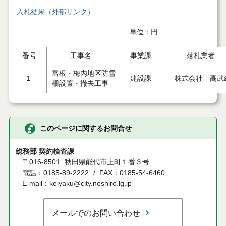
入札結果（外部リンク）
単位：円
番号
工事名
事業課
落札業者
富根・梅内地区防雪
1
建設課
株式会社 高武
柵設置・撤去工事
このページに関するお問合せ
総務部 契約検査課
〒016-8501
秋田県能代市上町１番３号
電話：0185-89-2222
FAX：0185-54-6460
E-mail：keiyaku@city.noshiro.lg.jp
メールでのお問い合わせ