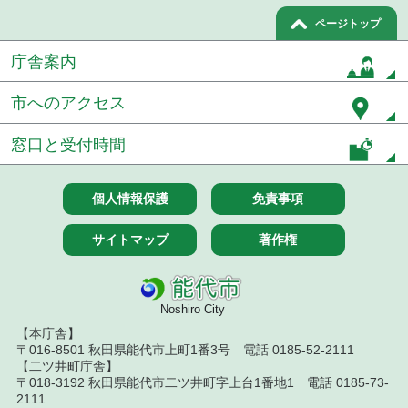
７月２１日公告開始 建設工事（条件付一般競争入
ページトップ
札）（電子入札）
庁舎案内
令和８年７月１７日執行 委託・賃貸借等入札結果
市へのアクセス
令和８年７月１7日執行 工事入札結果（条件付一般
競争入札）
窓口と受付時間
令和８年７月１５日執行 委託・賃貸借等見積徴取
結果
個人情報保護
免責事項
７月１４日公告開始 建設工事（条件付一般競争入
札）（電子入札）
サイトマップ
著作権
７月１４日公告開始 建設コンサルタント等（条件
付一般競争入札）（電子入札）
Noshiro City
令和８年７月１４日執行 建設コンサルタント等入
札結果（条件付一般競争入札）
【本庁舎】
〒016-8501 秋田県能代市上町1番3号 電話 0185-52-2111
【二ツ井町庁舎】
令和８年７月１０日執行 物品（応募型入札等）結
果
〒018-3192 秋田県能代市二ツ井町字上台1番地1 電話 0185-73-
2111