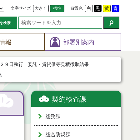
文字サイズ
大きく
標準
背景色
白
黒
黄
青
を検索
情報
部署別案内
２９日執行 委託・賃貸借等見積徴取結果
果
契約検査課
総務課
総合防災課