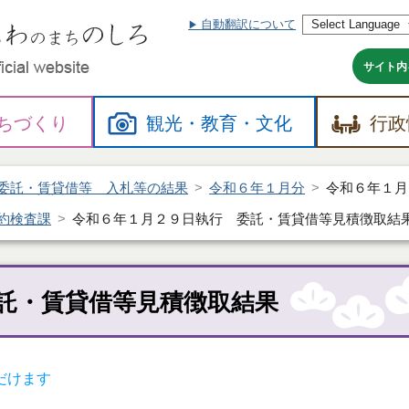
自動翻訳について
本
文
へ
サイト内
ちづくり
観光・
教育・
文化
行政
委託・賃貸借等 入札等の結果
令和６年１月分
令和６年１月
約検査課
令和６年１月２９日執行 委託・賃貸借等見積徴取結
託・賃貸借等見積徴取結果
だけます