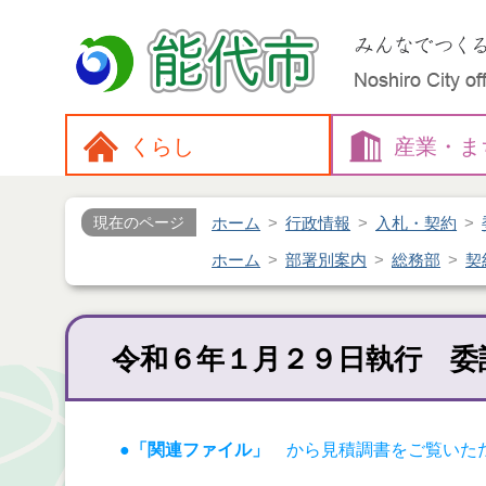
くらし
産業・
ま
ホーム
行政情報
入札・契約
現在のページ
ホーム
部署別案内
総務部
契
令和６年１月２９日執行 委
●「関連ファイル」
から見積調書をご覧いた