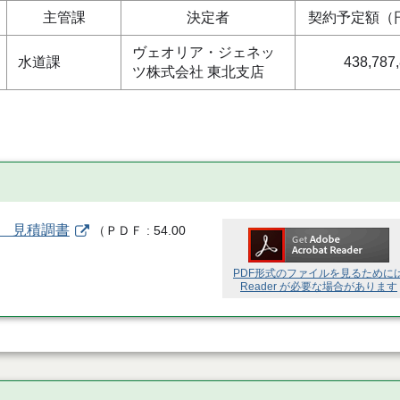
主管課
決定者
契約予定額（
ヴェオリア・ジェネッ
水道課
438,787
ツ株式会社 東北支店
 見積調書
（
ＰＤＦ
54.00
PDF形式のファイルを見るために
Reader が必要な場合があります