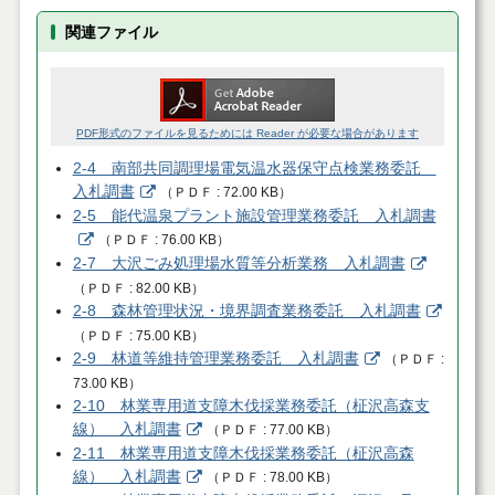
関連ファイル
PDF形式のファイルを見るためには Reader が必要な場合があります
2-4 南部共同調理場電気温水器保守点検業務委託
入札調書
（
ＰＤＦ
72.00 KB
）
2-5 能代温泉プラント施設管理業務委託 入札調書
（
ＰＤＦ
76.00 KB
）
2-7 大沢ごみ処理場水質等分析業務 入札調書
（
ＰＤＦ
82.00 KB
）
2-8 森林管理状況・境界調査業務委託 入札調書
（
ＰＤＦ
75.00 KB
）
2-9 林道等維持管理業務委託 入札調書
（
ＰＤＦ
73.00 KB
）
2-10 林業専用道支障木伐採業務委託（柾沢高森支
線） 入札調書
（
ＰＤＦ
77.00 KB
）
2-11 林業専用道支障木伐採業務委託（柾沢高森
線） 入札調書
（
ＰＤＦ
78.00 KB
）