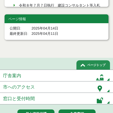
令和８年７月７日執行 建設コンサルタント等入札
結果（条件付一般競争入札）
ページ情報
令和８年７月２日執行 物品（公開調達）見積徴取
結果
公開日
2025年04月14日
最終更新日
2025年04月11日
令和８年７月３日執行 委託・賃貸借等入札結果
令和８年７月３日執行 工事入札結果（条件付一般
競争入札）
令和８年７月１日執行 委託・賃貸借等見積徴取結
果
ページトップ
令和８年６月３０日執行 工事見積徴取結果
庁舎案内
６月３０日公告開始 建設コンサルタント等（条件
市へのアクセス
付一般競争入札）（電子入札）
窓口と受付時間
令和８年６月２６日執行 委託・賃貸借等入札結果
令和８年６月２５日執行 委託・賃貸借等見積徴取