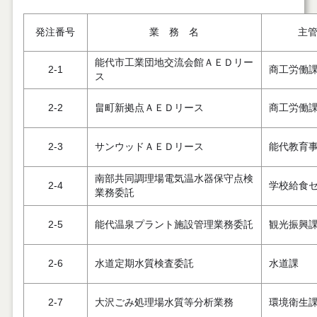
発注番号
業 務 名
主
能代市工業団地交流会館ＡＥＤリー
2-1
商工労働
ス
2-2
畠町新拠点ＡＥＤリース
商工労働
2-3
サンウッドＡＥＤリース
能代教育
南部共同調理場電気温水器保守点検
2-4
学校給食
業務委託
2-5
能代温泉プラント施設管理業務委託
観光振興
2-6
水道定期水質検査委託
水道課
2-7
大沢ごみ処理場水質等分析業務
環境衛生