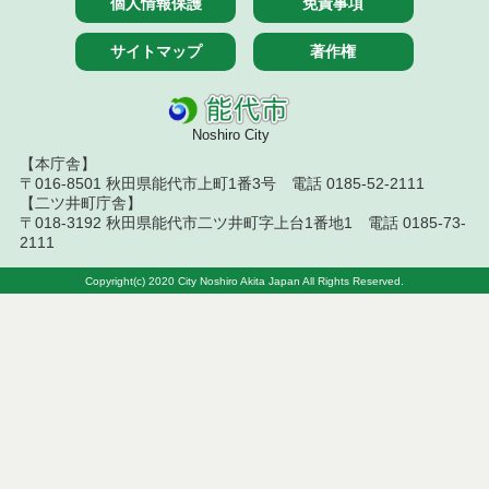
個人情報保護
免責事項
結果
サイトマップ
著作権
令和８年６月２６日執行 工事入札結果（条件付一
般競争入札）
令和８年６月２４日執行 委託・賃貸借等見積徴取
結果
Noshiro City
【本庁舎】
令和８年６月１８日執行 物品（公開調達）見積徴
〒016-8501 秋田県能代市上町1番3号 電話 0185-52-2111
取結果
【二ツ井町庁舎】
〒018-3192 秋田県能代市二ツ井町字上台1番地1 電話 0185-73-
2111
令和８年６月１９日執行 委託・賃貸借等入札結果
Copyright(c) 2020 City Noshiro Akita Japan All Rights Reserved.
令和８年６月１９日執行 工事入札結果（条件付一
般競争入札）
令和８年６月１８日執行 建設コンサルタント等見
積徴取結果
令和８年６月１７日執行 建設コンサルタント等見
積徴取結果
令和８年６月１５日執行 委託・賃貸借等見積徴取