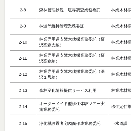
2-8
森林管理状況・境界調査業務委託
林業木材
2-9
林道等維持管理業務委託
林業木材
林業専用道支障木伐採業務委託（柾
2-10
林業木材
沢高森支線）
林業専用道支障木伐採業務委託（柾
2-11
林業木材
沢高森線）
林業専用道支障木伐採業務委託（深
2-12
林業木材
沢１号線）
2-13
森林変化情報提供サービス利用
林業木材
オーダーメイド型移住体験ツアー実
2-14
移住定住
施業務委託
2-15
浄化槽設置者宅図面作成業務委託
下水道課