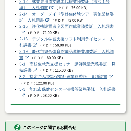
2-12 林業専用道支障木伐採業務委託（深沢１号
線） 入札調書
（
ＰＤＦ
76.00 KB
）
2-14 オーダーメイド型移住体験ツアー実施業務委
託 入札調書
（
ＰＤＦ
72.00 KB
）
2-15 浄化槽設置者宅図面作成業務委託 入札調書
（
ＰＤＦ
71.00 KB
）
2-16 デジタル学習支援ソフト利用ライセンス 入
札調書
（
ＰＤＦ
59.00 KB
）
2-19 能代市総合体育館備品運搬業務委託 入札調
書
（
ＰＤＦ
60.00 KB
）
3-1 高校生就業支援セミナー講師派遣業務委託 見
積調書
（
ＰＤＦ
115.00 KB
）
3-2 指定ごみ袋等保管配達業務委託 見積調書
（
ＰＤＦ
122.00 KB
）
3-3 能代市保健センター清掃等業務委託 入札調書
（
ＰＤＦ
58.00 KB
）
このページに関するお問合せ