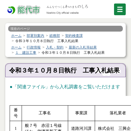
現在のページ
ホーム
部署別案内
総務部
契約検査課
令和３年１０月８日執行 工事入札結果
ホーム
行政情報
入札・契約
最新の入札等結果
１ 建設工事
令和３年１０月８日執行 工事入札結果
令和３年１０月８日執行 工事入札結果
●「関連ファイル」から入札調書をご覧いただけます
番
工事名
事業課
落札業者
号
般７号 赤沼１号線
1
道路河川課
株式会社 三興企