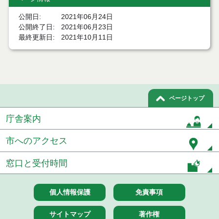
令和８年７月１５日執行 委託・賃貸借等見積徴取
結果
公開日
2021年06月24日
公開終了日
2021年06月23日
７月１４日公告開始 建設コンサルタント等（条件
最終更新日
2021年10月11日
付一般競争入札）（電子入札）
７月１４日公告開始 建設工事（条件付一般競争入
札）（電子入札）
令和８年７月１４日執行 建設コンサルタント等入
札結果（条件付一般競争入札）
ページトップ
令和８年７月９日執行 物品（公開調達）見積徴取
庁舎案内
結果
市へのアクセス
令和８年７月１０日執行 物品（指名競争入札等）
結果
窓口と受付時間
令和８年７月１０日執行 委託・賃貸借等入札結果
個人情報保護
免責事項
令和８年７月１０日執行 物品（応募型入札等）結
果
サイトマップ
著作権