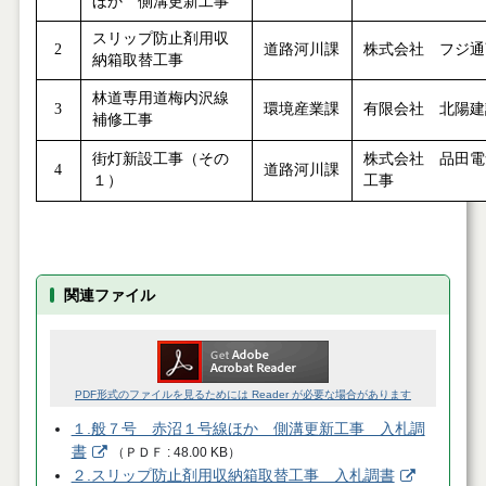
ほか 側溝更新工事
スリップ防止剤用収
2
道路河川課
株式会社 フジ通
納箱取替工事
林道専用道梅内沢線
3
環境産業課
有限会社 北陽建
補修工事
街灯新設工事（その
株式会社 品田電
4
道路河川課
１）
工事
関連ファイル
PDF形式のファイルを見るためには Reader が必要な場合があります
１.般７号 赤沼１号線ほか 側溝更新工事 入札調
書
（
ＰＤＦ
48.00 KB
）
２.スリップ防止剤用収納箱取替工事 入札調書