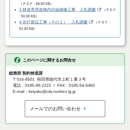
（
ＰＤＦ
48.00 KB
）
3.林道専用道梅内沢線補修工事 入札調書
（
ＰＤＦ
50.00 KB
）
4.街灯新設工事（その１） 入札調書
（
ＰＤＦ
91.00 KB
）
このページに関するお問合せ
総務部 契約検査課
〒016-8501
秋田県能代市上町１番３号
電話：0185-89-2222
FAX：0185-54-6460
E-mail：keiyaku@city.noshiro.lg.jp
メールでのお問い合わせ