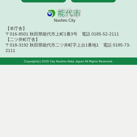
令和８年７月１０日執行 工事入札結果（条件付一
般競争入札）
令和８年７月８日執行 委託・賃貸借等見積徴取結
Noshiro City
果
【本庁舎】
〒016-8501 秋田県能代市上町1番3号 電話 0185-52-2111
令和８年７月７日執行 建設コンサルタント等入札
【二ツ井町庁舎】
結果（条件付一般競争入札）
〒018-3192 秋田県能代市二ツ井町字上台1番地1 電話 0185-73-
2111
令和８年７月３日執行 委託・賃貸借等入札結果
Copyright(c) 2020 City Noshiro Akita Japan All Rights Reserved.
令和８年７月２日執行 物品（公開調達）見積徴取
結果
令和８年７月３日執行 工事入札結果（条件付一般
競争入札）
令和８年７月１日執行 委託・賃貸借等見積徴取結
果
令和８年６月３０日執行 工事見積徴取結果
６月３０日公告開始 建設コンサルタント等（条件