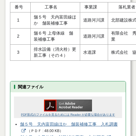
番号
工事名
事業課
落札業者
舗５号 天内富田線ほ
1
道路河川課
北部建設株
か 舗装補修工事
舗６号 上母体線 舗
有限会社 
2
道路河川課
装補修工事
業
排水設備（消火栓）更
3
水道課
株式会社 
新工事（その４）
関連ファイル
PDF形式のファイルを見るためには Reader が必要な場合があります
舗５号 天内富田線ほか 舗装補修工事 入札調書
（
ＰＤＦ
48.00 KB
）