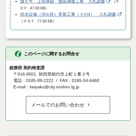
舗６号 上母体線 舗装補修工事 入札調書
（
Ｐ
ＤＦ
47.00 KB
）
排水設備（消火栓）更新工事（その4） 入札調書
（
ＰＤＦ
77.00 KB
）
このページに関するお問合せ
総務部 契約検査課
〒016-8501
秋田県能代市上町１番３号
電話：0185-89-2222
FAX：0185-54-6460
E-mail：keiyaku@city.noshiro.lg.jp
メールでのお問い合わせ