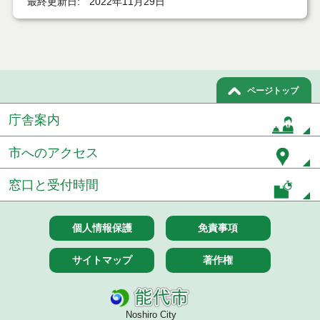
最終更新日
2022年11月29日
７月１４日公告開始 建設コンサルタント等（条件
付一般競争入札）（電子入札）
７月１４日公告開始 建設工事（条件付一般競争入
札）（電子入札）
ページトップ
令和８年７月１４日執行 建設コンサルタント等入
庁舎案内
札結果（条件付一般競争入札）
令和８年７月９日執行 物品（公開調達）見積徴取
市へのアクセス
結果
窓口と受付時間
令和８年７月１０日執行 物品（指名競争入札等）
結果
個人情報保護
免責事項
令和８年７月１０日執行 委託・賃貸借等入札結果
サイトマップ
著作権
令和８年７月１０日執行 物品（応募型入札等）結
果
令和８年７月１０日執行 工事入札結果（条件付一
Noshiro City
般競争入札）