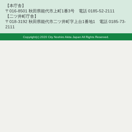
【本庁舎】
〒016-8501 秋田県能代市上町1番3号 電話 0185-52-2111
令和８年７月８日執行 委託・賃貸借等見積徴取結
果
【二ツ井町庁舎】
〒018-3192 秋田県能代市二ツ井町字上台1番地1 電話 0185-73-
2111
令和８年７月７日執行 建設コンサルタント等入札
結果（条件付一般競争入札）
Copyright(c) 2020 City Noshiro Akita Japan All Rights Reserved.
令和８年７月３日執行 委託・賃貸借等入札結果
令和８年７月２日執行 物品（公開調達）見積徴取
結果
令和８年７月３日執行 工事入札結果（条件付一般
競争入札）
令和８年７月１日執行 委託・賃貸借等見積徴取結
果
令和８年６月３０日執行 工事見積徴取結果
６月３０日公告開始 建設コンサルタント等（条件
付一般競争入札）（電子入札）