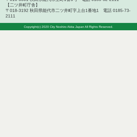
令和８年７月８日執行 委託・賃貸借等見積徴取結
【二ツ井町庁舎】
果
〒018-3192 秋田県能代市二ツ井町字上台1番地1 電話 0185-73-
2111
令和８年７月７日執行 建設コンサルタント等入札
結果（条件付一般競争入札）
Copyright(c) 2020 City Noshiro Akita Japan All Rights Reserved.
令和８年７月３日執行 委託・賃貸借等入札結果
令和８年７月２日執行 物品（公開調達）見積徴取
結果
令和８年７月３日執行 工事入札結果（条件付一般
競争入札）
令和８年７月１日執行 委託・賃貸借等見積徴取結
果
令和８年６月３０日執行 工事見積徴取結果
６月３０日公告開始 建設コンサルタント等（条件
付一般競争入札）（電子入札）
令和８年６月２６日執行 委託・賃貸借等入札結果