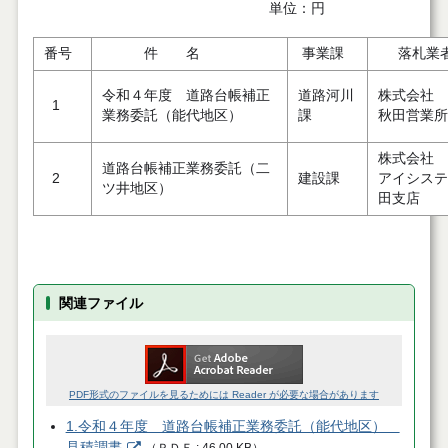
単位：円
番号
件 名
事業課
落札業
令和４年度 道路台帳補正
道路河川
株式会社
1
業務委託（能代地区）
課
秋田営業所
株式会社 
道路台帳補正業務委託（二
2
建設課
アイシステ
ツ井地区）
田支店
関連ファイル
PDF形式のファイルを見るためには Reader が必要な場合があります
1.令和４年度 道路台帳補正業務委託（能代地区）
見積調書
（
ＰＤＦ
46.00 KB
）