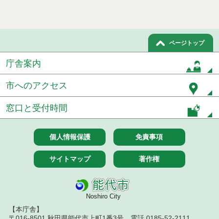
７月１４日公告開始 建設コンサルタント等（条件
付一般競争入札）（電子入札）
７月１４日公告開始 建設工事（条件付一般競争入
札）（電子入札）
ページトップ
令和８年７月１４日執行 建設コンサルタント等入
庁舎案内
札結果（条件付一般競争入札）
市へのアクセス
令和８年７月９日執行 物品（公開調達）見積徴取
結果
窓口と受付時間
令和８年７月１０日執行 物品（指名競争入札等）
結果
個人情報保護
免責事項
令和８年７月１０日執行 委託・賃貸借等入札結果
サイトマップ
著作権
令和８年７月１０日執行 物品（応募型入札等）結
果
令和８年７月１０日執行 工事入札結果（条件付一
Noshiro City
般競争入札）
【本庁舎】
〒016-8501 秋田県能代市上町1番3号 電話 0185-52-2111