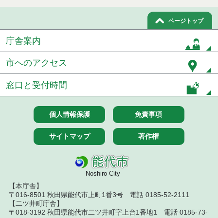
令和８年７月９日執行 物品（公開調達）見積徴取
結果
ページトップ
令和８年７月１０日執行 物品（指名競争入札等）
庁舎案内
結果
令和８年７月１０日執行 委託・賃貸借等入札結果
市へのアクセス
令和８年７月１０日執行 物品（応募型入札等）結
窓口と受付時間
果
令和８年７月１０日執行 工事入札結果（条件付一
個人情報保護
免責事項
般競争入札）
サイトマップ
著作権
令和８年７月８日執行 委託・賃貸借等見積徴取結
果
令和８年７月７日執行 建設コンサルタント等入札
Noshiro City
結果（条件付一般競争入札）
【本庁舎】
令和８年７月３日執行 委託・賃貸借等入札結果
〒016-8501 秋田県能代市上町1番3号 電話 0185-52-2111
【二ツ井町庁舎】
〒018-3192 秋田県能代市二ツ井町字上台1番地1 電話 0185-73-
令和８年７月２日執行 物品（公開調達）見積徴取