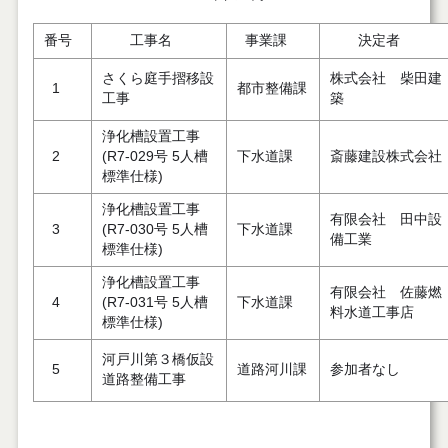
番号
工事名
事業課
決定者
さくら庭手摺移設
株式会社 柴田建
1
都市整備課
工事
築
浄化槽設置工事
2
(R7-029号 5人槽
下水道課
斎藤建設株式会社
標準仕様)
浄化槽設置工事
有限会社 田中設
3
(R7-030号 5人槽
下水道課
備工業
標準仕様)
浄化槽設置工事
有限会社 佐藤燃
4
(R7-031号 5人槽
下水道課
料水道工事店
標準仕様)
河戸川第３橋仮設
5
道路河川課
参加者なし
道路整備工事