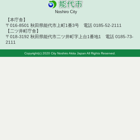
札結果（条件付一般競争入札）
Noshiro City
令和８年７月１０日執行 物品（応募型入札等）結
【本庁舎】
果
〒016-8501 秋田県能代市上町1番3号 電話 0185-52-2111
【二ツ井町庁舎】
令和８年７月１０日執行 委託・賃貸借等入札結果
〒018-3192 秋田県能代市二ツ井町字上台1番地1 電話 0185-73-
2111
令和８年７月１０日執行 物品（指名競争入札等）
結果
Copyright(c) 2020 City Noshiro Akita Japan All Rights Reserved.
令和８年７月９日執行 物品（公開調達）見積徴取
結果
令和８年７月１０日執行 工事入札結果（条件付一
般競争入札）
令和８年７月８日執行 委託・賃貸借等見積徴取結
果
令和８年７月７日執行 建設コンサルタント等入札
結果（条件付一般競争入札）
令和８年７月２日執行 物品（公開調達）見積徴取