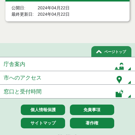
結果
公開日
2024年04月22日
最終更新日
2024年04月22日
７月２１日公告開始 建設コンサルタント等（条件
付一般競争入札）（電子入札）
７月２１日公告開始 建設工事（条件付一般競争入
札）（電子入札）
令和８年７月１７日執行 委託・賃貸借等入札結果
ページトップ
庁舎案内
令和８年７月１7日執行 工事入札結果（条件付一般
競争入札）
市へのアクセス
令和８年７月１５日執行 委託・賃貸借等見積徴取
結果
窓口と受付時間
７月１４日公告開始 建設工事（条件付一般競争入
札）（電子入札）
個人情報保護
免責事項
７月１４日公告開始 建設コンサルタント等（条件
付一般競争入札）（電子入札）
サイトマップ
著作権
令和８年７月１４日執行 建設コンサルタント等入