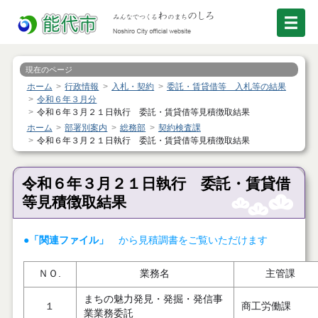
現在のページ
ホーム
行政情報
入札・契約
委託・賃貸借等 入札等の結果
令和６年３月分
令和６年３月２１日執行 委託・賃貸借等見積徴取結果
ホーム
部署別案内
総務部
契約検査課
令和６年３月２１日執行 委託・賃貸借等見積徴取結果
令和６年３月２１日執行 委託・賃貸借
等見積徴取結果
●「関連ファイル」
から見積調書をご覧いただけます
ＮＯ.
業務名
主管課
まちの魅力発見・発掘・発信事
１
商工労働課
業業務委託