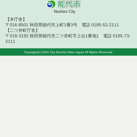
結果
Noshiro City
令和８年７月１０日執行 委託・賃貸借等入札結果
【本庁舎】
〒016-8501 秋田県能代市上町1番3号 電話 0185-52-2111
令和８年７月１０日執行 物品（応募型入札等）結
【二ツ井町庁舎】
果
〒018-3192 秋田県能代市二ツ井町字上台1番地1 電話 0185-73-
2111
令和８年７月１０日執行 工事入札結果（条件付一
般競争入札）
Copyright(c) 2020 City Noshiro Akita Japan All Rights Reserved.
令和８年７月８日執行 委託・賃貸借等見積徴取結
果
令和８年７月７日執行 建設コンサルタント等入札
結果（条件付一般競争入札）
令和８年７月３日執行 委託・賃貸借等入札結果
令和８年７月２日執行 物品（公開調達）見積徴取
結果
令和８年７月３日執行 工事入札結果（条件付一般
競争入札）