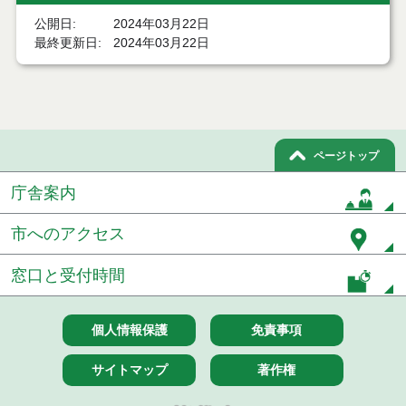
公開日
2024年03月22日
７月２１日公告開始 建設コンサルタント等（条件
最終更新日
2024年03月22日
付一般競争入札）（電子入札）
令和８年７月１7日執行 工事入札結果（条件付一般
競争入札）
令和８年７月１５日執行 委託・賃貸借等見積徴取
結果
ページトップ
庁舎案内
７月１４日公告開始 建設コンサルタント等（条件
付一般競争入札）（電子入札）
市へのアクセス
７月１４日公告開始 建設工事（条件付一般競争入
札）（電子入札）
窓口と受付時間
令和８年７月１４日執行 建設コンサルタント等入
札結果（条件付一般競争入札）
個人情報保護
免責事項
令和８年７月９日執行 物品（公開調達）見積徴取
結果
サイトマップ
著作権
令和８年７月１０日執行 物品（指名競争入札等）