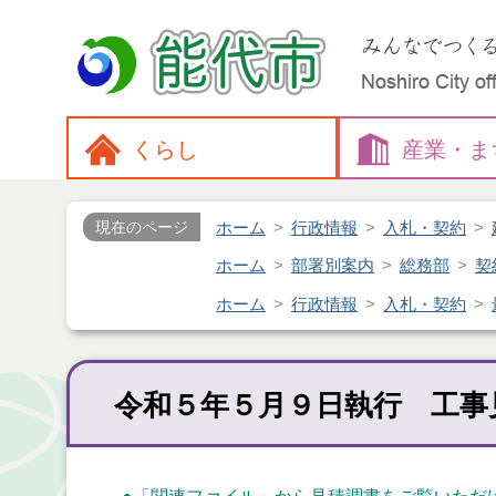
くらし
産業・
ま
ホーム
行政情報
入札・契約
現在のページ
ホーム
部署別案内
総務部
契
ホーム
行政情報
入札・契約
令和５年５月９日執行 工事