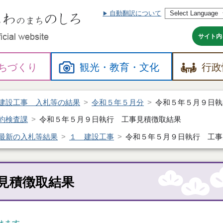
自動翻訳について
本
文
へ
サイト内
ちづくり
観光・
教育・
文化
行政
建設工事 入札等の結果
令和５年５月分
令和５年５月９日執
約検査課
令和５年５月９日執行 工事見積徴取結果
最新の入札等結果
１ 建設工事
令和５年５月９日執行 工事
見積徴取結果