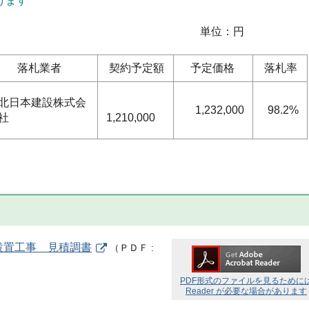
けます
位：円
落札業者
契約予定額
予定価格
落札率
北日本建設株式会
1,232,000
98.2%
社
1,210,000
設置工事 見積調書
（
ＰＤＦ
PDF形式のファイルを見るために
Reader が必要な場合があります