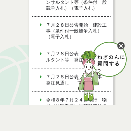
ンサルタント等（条件付一般
競争入札）（電子入札）
７月２８日公告開始 建設工
事（条件付一般競争入札）
（電子入札）
７月２８日公表 建設コンサ
ルタント等 発注見通し
７月２８日公表 建設工事
発注見通し
令和８年７月２４日執行 物
品（公開調達）見積徴取結果
７月２７日公募開始 物品
（応募型入札）