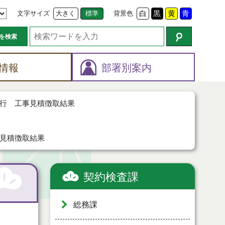
文字サイズ
大きく
標準
背景色
白
黒
黄
青
を検索
情報
部署別案内
行 工事見積徴取結果
見積徴取結果
契約検査課
総務課