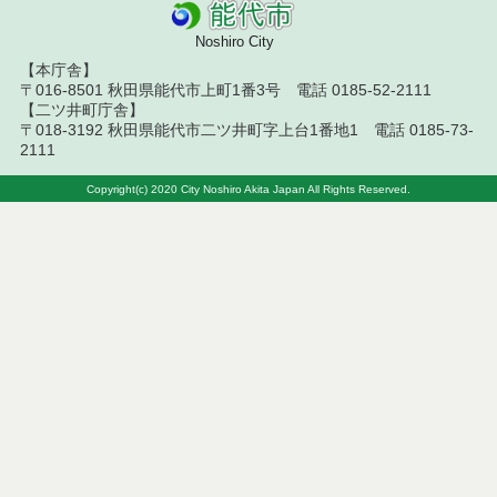
札結果（条件付一般競争入札）
Noshiro City
令和８年７月１０日執行 物品（応募型入札等）結
【本庁舎】
果
〒016-8501 秋田県能代市上町1番3号 電話 0185-52-2111
【二ツ井町庁舎】
令和８年７月１０日執行 委託・賃貸借等入札結果
〒018-3192 秋田県能代市二ツ井町字上台1番地1 電話 0185-73-
2111
令和８年７月１０日執行 物品（指名競争入札等）
結果
Copyright(c) 2020 City Noshiro Akita Japan All Rights Reserved.
令和８年７月９日執行 物品（公開調達）見積徴取
結果
令和８年７月１０日執行 工事入札結果（条件付一
般競争入札）
令和８年７月８日執行 委託・賃貸借等見積徴取結
果
令和８年７月７日執行 建設コンサルタント等入札
結果（条件付一般競争入札）
令和８年７月２日執行 物品（公開調達）見積徴取