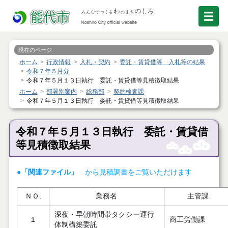
現在のページ
ホーム
行政情報
入札・契約
委託・賃貸借等 入札等の結果
令和７年５月分
令和７年５月１３日執行 委託・賃貸借等見積徴取結果
ホーム
部署別案内
総務部
契約検査課
令和７年５月１３日執行 委託・賃貸借等見積徴取結果
令和７年５月１３日執行 委託・賃貸借
等見積徴取結果
●「関連ファイル」
から見積調書をご覧いただけます
ＮＯ.
業務名
主管課
深夜・早朝時間帯タクシー運行
１
商工労働課
体制構築委託