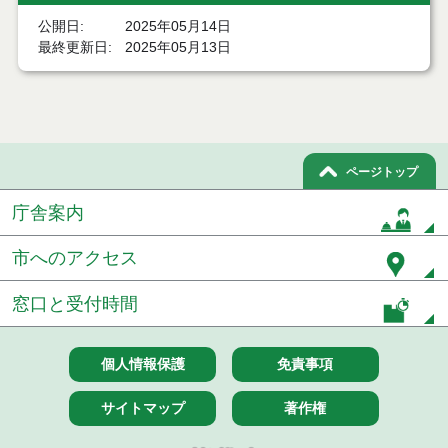
結果
公開日
2025年05月14日
最終更新日
2025年05月13日
７月２１日公告開始 建設コンサルタント等（条件
付一般競争入札）（電子入札）
７月２１日公告開始 建設工事（条件付一般競争入
札）（電子入札）
令和８年７月１７日執行 委託・賃貸借等入札結果
ページトップ
庁舎案内
令和８年７月１7日執行 工事入札結果（条件付一般
競争入札）
市へのアクセス
令和８年７月１５日執行 委託・賃貸借等見積徴取
結果
窓口と受付時間
７月１４日公告開始 建設工事（条件付一般競争入
札）（電子入札）
個人情報保護
免責事項
７月１４日公告開始 建設コンサルタント等（条件
付一般競争入札）（電子入札）
サイトマップ
著作権
令和８年７月１４日執行 建設コンサルタント等入