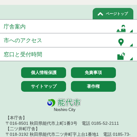
７月１４日公告開始 建設工事（条件付一般競争入
ページトップ
札）（電子入札）
庁舎案内
令和８年７月１４日執行 建設コンサルタント等入
札結果（条件付一般競争入札）
市へのアクセス
令和８年７月９日執行 物品（公開調達）見積徴取
結果
窓口と受付時間
令和８年７月１０日執行 物品（指名競争入札等）
結果
個人情報保護
免責事項
令和８年７月１０日執行 委託・賃貸借等入札結果
サイトマップ
著作権
令和８年７月１０日執行 物品（応募型入札等）結
果
Noshiro City
令和８年７月１０日執行 工事入札結果（条件付一
【本庁舎】
般競争入札）
〒016-8501 秋田県能代市上町1番3号 電話 0185-52-2111
【二ツ井町庁舎】
令和８年７月８日執行 委託・賃貸借等見積徴取結
〒018-3192 秋田県能代市二ツ井町字上台1番地1 電話 0185-73-
果