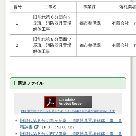
番号
工事名
事業課
落札業
旧能代第６分団向ヶ
1
丘班 消防器具置場
都市整備課
有限会社 
解体工事
旧能代第８分団四ツ
2
屋班 消防器具置場
都市整備課
有限会社 
解体工事
関連ファイル
PDF形式のファイルを見るためには Reader が必要な場合があります
旧能代第６分団向ヶ丘班 消防器具置場解体工事 見
積調書
（
ＰＤＦ
51.00 KB
）
旧能代第８分団四ツ屋班 消防器具置場解体工事 見