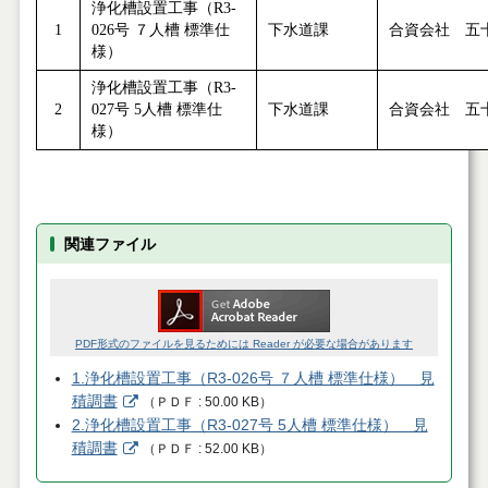
浄化槽設置工事（R3-
1
026号 ７人槽 標準仕
下水道課
合資会社 五
様）
浄化槽設置工事（R3-
2
027号 5人槽 標準仕
下水道課
合資会社 五
様）
関連ファイル
PDF形式のファイルを見るためには Reader が必要な場合があります
1.浄化槽設置工事（R3-026号 ７人槽 標準仕様） 見
積調書
（
ＰＤＦ
50.00 KB
）
2.浄化槽設置工事（R3-027号 5人槽 標準仕様） 見
積調書
（
ＰＤＦ
52.00 KB
）