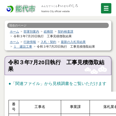
現在のページ
ホーム
部署別案内
総務部
契約検査課
令和３年7月20日執行 工事見積徴取結果
ホーム
行政情報
入札・契約
最新の入札等結果
１ 建設工事
令和３年7月20日執行 工事見積徴取結果
令和３年7月20日執行 工事見積徴取結
果
●「関連ファイル」から見積調書をご覧いただけます
番
工事名
事業課
落札業
号