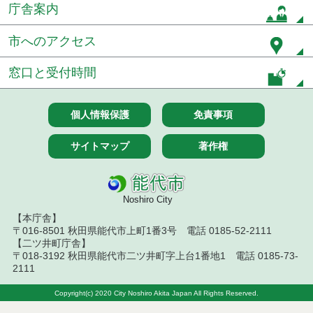
札）（電子入札）
庁舎案内
令和８年７月１４日執行 建設コンサルタント等入
市へのアクセス
札結果（条件付一般競争入札）
窓口と受付時間
令和８年７月９日執行 物品（公開調達）見積徴取
結果
令和８年７月１０日執行 物品（指名競争入札等）
個人情報保護
免責事項
結果
サイトマップ
著作権
令和８年７月１０日執行 委託・賃貸借等入札結果
令和８年７月１０日執行 物品（応募型入札等）結
果
Noshiro City
【本庁舎】
令和８年７月１０日執行 工事入札結果（条件付一
〒016-8501 秋田県能代市上町1番3号 電話 0185-52-2111
般競争入札）
【二ツ井町庁舎】
〒018-3192 秋田県能代市二ツ井町字上台1番地1 電話 0185-73-
令和８年７月８日執行 委託・賃貸借等見積徴取結
2111
果
Copyright(c) 2020 City Noshiro Akita Japan All Rights Reserved.
令和８年７月７日執行 建設コンサルタント等入札