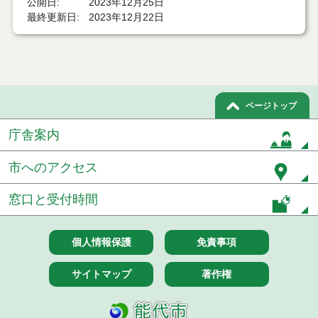
公開日
2023年12月25日
令和８年７月１７日執行 委託・賃貸借等入札結果
最終更新日
2023年12月22日
令和８年７月１7日執行 工事入札結果（条件付一般
競争入札）
令和８年７月１５日執行 委託・賃貸借等見積徴取
結果
ページトップ
７月１４日公告開始 建設工事（条件付一般競争入
札）（電子入札）
庁舎案内
７月１４日公告開始 建設コンサルタント等（条件
市へのアクセス
付一般競争入札）（電子入札）
窓口と受付時間
令和８年７月１４日執行 建設コンサルタント等入
札結果（条件付一般競争入札）
個人情報保護
免責事項
令和８年７月１０日執行 物品（応募型入札等）結
果
サイトマップ
著作権
令和８年７月１０日執行 委託・賃貸借等入札結果
令和８年７月１０日執行 物品（指名競争入札等）