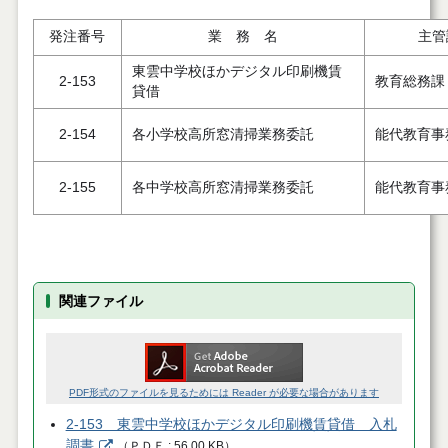
発注番号
業 務 名
主管
東雲中学校ほかデジタル印刷機賃
2-153
教育総務課
貸借
2-154
各小学校高所窓清掃業務委託
能代教育事
2-155
各中学校高所窓清掃業務委託
能代教育事
関連ファイル
PDF形式のファイルを見るためには Reader が必要な場合があります
2-153 東雲中学校ほかデジタル印刷機賃貸借 入札
調書
（
ＰＤＦ
56.00 KB
）