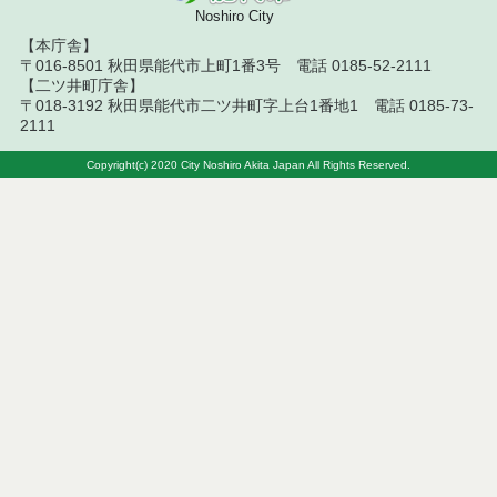
結果
Noshiro City
【本庁舎】
令和８年７月９日執行 物品（公開調達）見積徴取
〒016-8501 秋田県能代市上町1番3号 電話 0185-52-2111
結果
【二ツ井町庁舎】
〒018-3192 秋田県能代市二ツ井町字上台1番地1 電話 0185-73-
令和８年７月１０日執行 工事入札結果（条件付一
2111
般競争入札）
Copyright(c) 2020 City Noshiro Akita Japan All Rights Reserved.
令和８年７月８日執行 委託・賃貸借等見積徴取結
果
令和８年７月７日執行 建設コンサルタント等入札
結果（条件付一般競争入札）
令和８年７月２日執行 物品（公開調達）見積徴取
結果
令和８年７月３日執行 委託・賃貸借等入札結果
令和８年７月３日執行 工事入札結果（条件付一般
競争入札）
令和８年７月１日執行 委託・賃貸借等見積徴取結