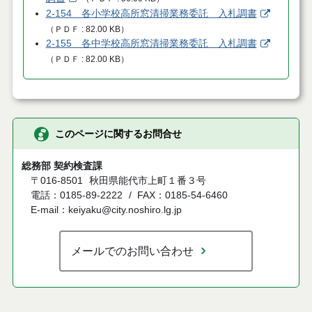
2-154 各小学校高所窓清掃業務委託 入札調書
（
ＰＤＦ
82.00 KB
）
2-155 各中学校高所窓清掃業務委託 入札調書
（
ＰＤＦ
82.00 KB
）
このページに関するお問合せ
総務部 契約検査課
〒016-8501
秋田県能代市上町１番３号
電話：0185-89-2222
FAX：0185-54-6460
E-mail：keiyaku@city.noshiro.lg.jp
メールでのお問い合わせ