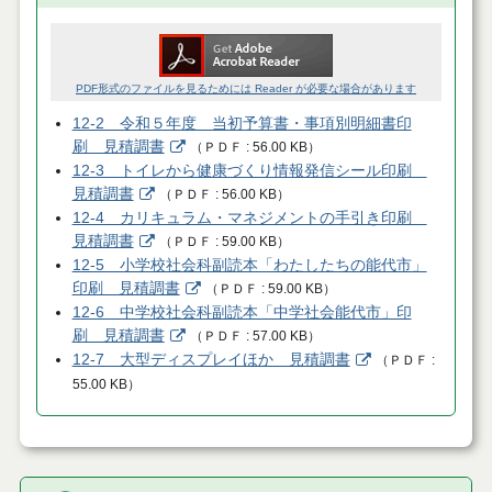
PDF形式のファイルを見るためには Reader が必要な場合があります
12-2 令和５年度 当初予算書・事項別明細書印
刷 見積調書
（
ＰＤＦ
56.00 KB
）
12-3 トイレから健康づくり情報発信シール印刷
見積調書
（
ＰＤＦ
56.00 KB
）
12-4 カリキュラム・マネジメントの手引き印刷
見積調書
（
ＰＤＦ
59.00 KB
）
12-5 小学校社会科副読本「わたしたちの能代市」
印刷 見積調書
（
ＰＤＦ
59.00 KB
）
12-6 中学校社会科副読本「中学社会能代市」印
刷 見積調書
（
ＰＤＦ
57.00 KB
）
12-7 大型ディスプレイほか 見積調書
（
ＰＤＦ
55.00 KB
）