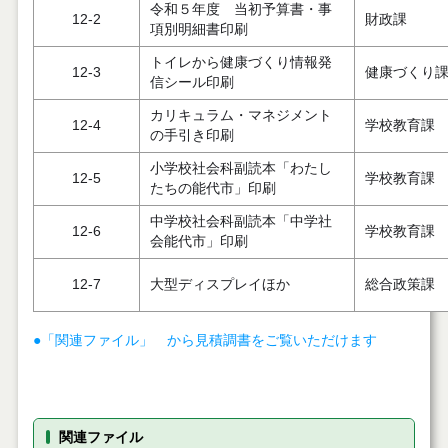
令和５年度 当初予算書・事
12-2
財政課
項別明細書印刷
トイレから健康づくり情報発
12-3
健康づくり
信シール印刷
カリキュラム・マネジメント
12-4
学校教育課
の手引き印刷
小学校社会科副読本「わたし
12-5
学校教育課
たちの能代市」印刷
中学校社会科副読本「中学社
12-6
学校教育課
会能代市」印刷
12-7
大型ディスプレイほか
総合政策課
●「関連ファイル」 から見積調書をご覧いただけます
関連ファイル