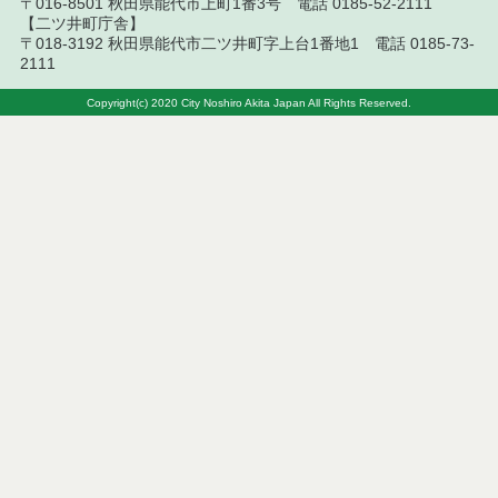
果
〒016-8501 秋田県能代市上町1番3号 電話 0185-52-2111
【二ツ井町庁舎】
〒018-3192 秋田県能代市二ツ井町字上台1番地1 電話 0185-73-
令和８年７月７日執行 建設コンサルタント等入札
2111
結果（条件付一般競争入札）
Copyright(c) 2020 City Noshiro Akita Japan All Rights Reserved.
令和８年７月２日執行 物品（公開調達）見積徴取
結果
令和８年７月３日執行 委託・賃貸借等入札結果
令和８年７月３日執行 工事入札結果（条件付一般
競争入札）
令和８年７月１日執行 委託・賃貸借等見積徴取結
果
令和８年６月３０日執行 工事見積徴取結果
６月３０日公告開始 建設コンサルタント等（条件
付一般競争入札）（電子入札）
令和８年６月２６日執行 委託・賃貸借等入札結果