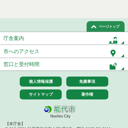
７月１４日公告開始 建設コンサルタント等（条件
付一般競争入札）（電子入札）
ページトップ
令和８年７月１４日執行 建設コンサルタント等入
札結果（条件付一般競争入札）
庁舎案内
令和８年７月１０日執行 物品（応募型入札等）結
果
市へのアクセス
令和８年７月１０日執行 委託・賃貸借等入札結果
窓口と受付時間
令和８年７月１０日執行 物品（指名競争入札等）
結果
個人情報保護
免責事項
令和８年７月９日執行 物品（公開調達）見積徴取
サイトマップ
著作権
結果
令和８年７月１０日執行 工事入札結果（条件付一
般競争入札）
Noshiro City
【本庁舎】
令和８年７月８日執行 委託・賃貸借等見積徴取結