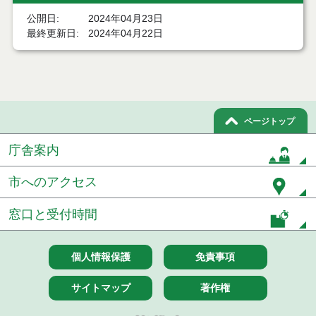
結果
公開日
2024年04月23日
最終更新日
2024年04月22日
７月２１日公告開始 建設コンサルタント等（条件
付一般競争入札）（電子入札）
７月２１日公告開始 建設工事（条件付一般競争入
札）（電子入札）
令和８年７月１７日執行 委託・賃貸借等入札結果
ページトップ
庁舎案内
令和８年７月１7日執行 工事入札結果（条件付一般
競争入札）
市へのアクセス
令和８年７月１５日執行 委託・賃貸借等見積徴取
結果
窓口と受付時間
７月１４日公告開始 建設工事（条件付一般競争入
札）（電子入札）
個人情報保護
免責事項
７月１４日公告開始 建設コンサルタント等（条件
付一般競争入札）（電子入札）
サイトマップ
著作権
令和８年７月１４日執行 建設コンサルタント等入