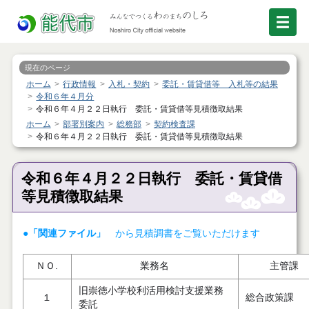
現在のページ
ホーム
行政情報
入札・契約
委託・賃貸借等 入札等の結果
令和６年４月分
令和６年４月２２日執行 委託・賃貸借等見積徴取結果
ホーム
部署別案内
総務部
契約検査課
令和６年４月２２日執行 委託・賃貸借等見積徴取結果
令和６年４月２２日執行 委託・賃貸借
等見積徴取結果
●「関連ファイル」
から見積調書をご覧いただけます
ＮＯ.
業務名
主管課
旧崇徳小学校利活用検討支援業務
１
総合政策課
委託