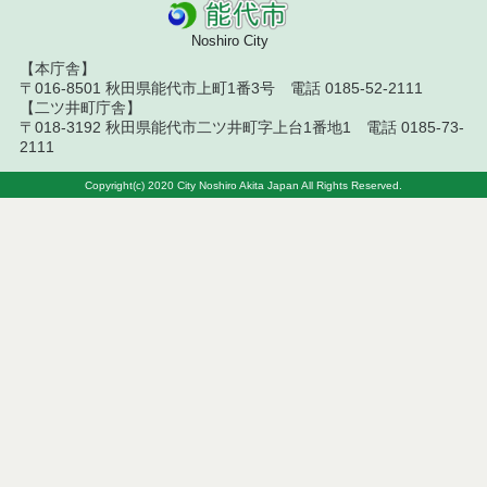
札結果（条件付一般競争入札）
Noshiro City
令和８年７月１０日執行 物品（応募型入札等）結
【本庁舎】
果
〒016-8501 秋田県能代市上町1番3号 電話 0185-52-2111
【二ツ井町庁舎】
令和８年７月１０日執行 委託・賃貸借等入札結果
〒018-3192 秋田県能代市二ツ井町字上台1番地1 電話 0185-73-
2111
令和８年７月１０日執行 物品（指名競争入札等）
結果
Copyright(c) 2020 City Noshiro Akita Japan All Rights Reserved.
令和８年７月９日執行 物品（公開調達）見積徴取
結果
令和８年７月１０日執行 工事入札結果（条件付一
般競争入札）
令和８年７月８日執行 委託・賃貸借等見積徴取結
果
令和８年７月７日執行 建設コンサルタント等入札
結果（条件付一般競争入札）
令和８年７月２日執行 物品（公開調達）見積徴取