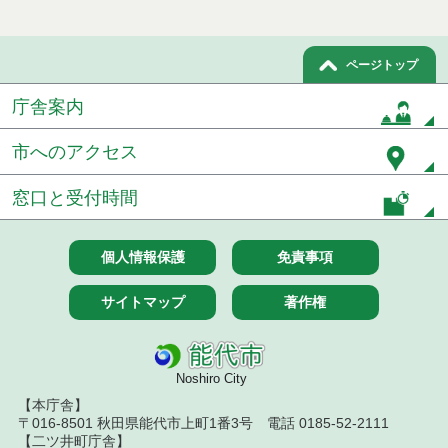
競争入札）
令和８年７月１５日執行 委託・賃貸借等見積徴取
ページトップ
結果
庁舎案内
７月１４日公告開始 建設工事（条件付一般競争入
札）（電子入札）
市へのアクセス
７月１４日公告開始 建設コンサルタント等（条件
付一般競争入札）（電子入札）
窓口と受付時間
令和８年７月１４日執行 建設コンサルタント等入
札結果（条件付一般競争入札）
個人情報保護
免責事項
令和８年７月１０日執行 物品（応募型入札等）結
果
サイトマップ
著作権
令和８年７月１０日執行 委託・賃貸借等入札結果
Noshiro City
令和８年７月１０日執行 物品（指名競争入札等）
結果
【本庁舎】
〒016-8501 秋田県能代市上町1番3号 電話 0185-52-2111
【二ツ井町庁舎】
令和８年７月９日執行 物品（公開調達）見積徴取