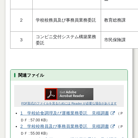
ー
２
学校校務員及び事務員業務委託
教育総務課
コンビニ交付システム構築業務
３
市民保険課
委託
関連ファイル
PDF形式のファイルを見るためには Reader が必要な場合があります
1 学校給食調理及び運搬業務委託 見積調書
（
Ｐ
ＤＦ
57.00 KB
）
2 学校校務員及び事務員業務委託 見積調書
（
Ｐ
ＤＦ
55.00 KB
）