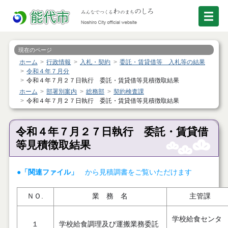
現在のページ
ホーム
行政情報
入札・契約
委託・賃貸借等 入札等の結果
令和４年７月分
令和４年７月２７日執行 委託・賃貸借等見積徴取結果
ホーム
部署別案内
総務部
契約検査課
令和４年７月２７日執行 委託・賃貸借等見積徴取結果
令和４年７月２７日執行 委託・賃貸借
等見積徴取結果
●「関連ファイル」
から見積調書をご覧いただけます
ＮＯ.
業 務 名
主管課
学校給食センタ
１
学校給食調理及び運搬業務委託