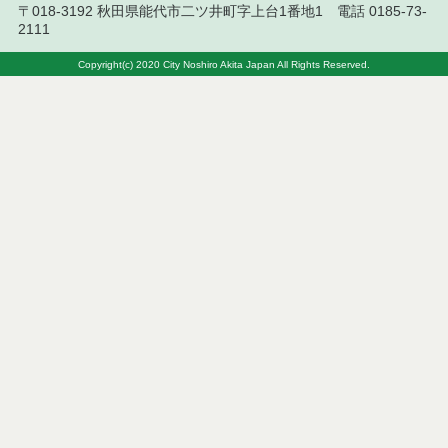
〒018-3192 秋田県能代市二ツ井町字上台1番地1 電話 0185-73-
結果
2111
令和８年７月１０日執行 工事入札結果（条件付一
Copyright(c) 2020 City Noshiro Akita Japan All Rights Reserved.
般競争入札）
令和８年７月８日執行 委託・賃貸借等見積徴取結
果
令和８年７月７日執行 建設コンサルタント等入札
結果（条件付一般競争入札）
令和８年７月２日執行 物品（公開調達）見積徴取
結果
令和８年７月３日執行 委託・賃貸借等入札結果
令和８年７月３日執行 工事入札結果（条件付一般
競争入札）
令和８年７月１日執行 委託・賃貸借等見積徴取結
果
令和８年６月３０日執行 工事見積徴取結果