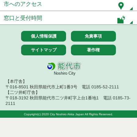
市へのアクセス
令和８年７月１４日執行 建設コンサルタント等入
札結果（条件付一般競争入札）
窓口と受付時間
令和８年７月９日執行 物品（公開調達）見積徴取
結果
個人情報保護
免責事項
令和８年７月１０日執行 物品（指名競争入札等）
結果
サイトマップ
著作権
令和８年７月１０日執行 委託・賃貸借等入札結果
令和８年７月１０日執行 物品（応募型入札等）結
Noshiro City
果
【本庁舎】
〒016-8501 秋田県能代市上町1番3号 電話 0185-52-2111
令和８年７月１０日執行 工事入札結果（条件付一
【二ツ井町庁舎】
般競争入札）
〒018-3192 秋田県能代市二ツ井町字上台1番地1 電話 0185-73-
2111
令和８年７月８日執行 委託・賃貸借等見積徴取結
果
Copyright(c) 2020 City Noshiro Akita Japan All Rights Reserved.
令和８年７月７日執行 建設コンサルタント等入札
結果（条件付一般競争入札）