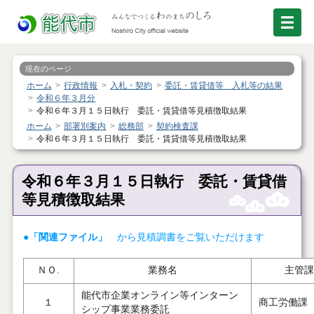
現在のページ
ホーム
行政情報
入札・契約
委託・賃貸借等 入札等の結果
令和６年３月分
令和６年３月１５日執行 委託・賃貸借等見積徴取結果
ホーム
部署別案内
総務部
契約検査課
令和６年３月１５日執行 委託・賃貸借等見積徴取結果
令和６年３月１５日執行 委託・賃貸借
等見積徴取結果
●「関連ファイル」
から見積調書をご覧いただけます
ＮＯ.
業務名
主管課
能代市企業オンライン等インターン
１
商工労働課
シップ事業業務委託