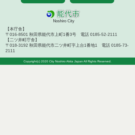
令和８年７月１０日執行 工事入札結果（条件付一
般競争入札）
Noshiro City
令和８年７月８日執行 委託・賃貸借等見積徴取結
【本庁舎】
果
〒016-8501 秋田県能代市上町1番3号 電話 0185-52-2111
【二ツ井町庁舎】
令和８年７月７日執行 建設コンサルタント等入札
〒018-3192 秋田県能代市二ツ井町字上台1番地1 電話 0185-73-
結果（条件付一般競争入札）
2111
令和８年７月３日執行 委託・賃貸借等入札結果
Copyright(c) 2020 City Noshiro Akita Japan All Rights Reserved.
令和８年７月２日執行 物品（公開調達）見積徴取
結果
令和８年７月３日執行 工事入札結果（条件付一般
競争入札）
令和８年７月１日執行 委託・賃貸借等見積徴取結
果
令和８年６月３０日執行 工事見積徴取結果