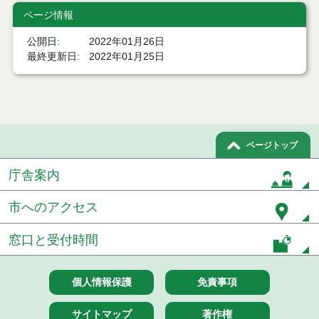
ページ情報
令和８年７月１５日執行 委託・賃貸借等見積徴取
結果
公開日
2022年01月26日
最終更新日
2022年01月25日
７月１４日公告開始 建設コンサルタント等（条件
付一般競争入札）（電子入札）
７月１４日公告開始 建設工事（条件付一般競争入
札）（電子入札）
令和８年７月１４日執行 建設コンサルタント等入
ページトップ
札結果（条件付一般競争入札）
庁舎案内
令和８年７月９日執行 物品（公開調達）見積徴取
結果
市へのアクセス
令和８年７月１０日執行 物品（指名競争入札等）
窓口と受付時間
結果
令和８年７月１０日執行 委託・賃貸借等入札結果
個人情報保護
免責事項
令和８年７月１０日執行 物品（応募型入札等）結
果
サイトマップ
著作権