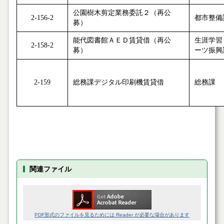
公園樹木剪定業務委託２（再公
2-156-2
都市整備
募）
能代図書館ＡＥＤ賃貸借（再公
生涯学習
2-158-2
募）
ーツ振興
2-159
総務課デジタル印刷機賃貸借
総務課
関連ファイル
PDF形式のファイルを見るためには Reader が必要な場合があります