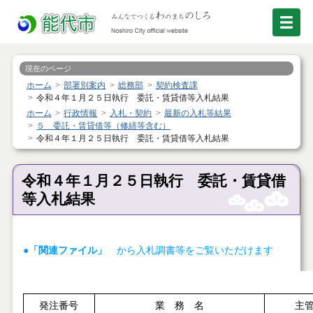
現在のページ
ホーム
部署別案内
総務部
契約検査課
令和４年１月２５日執行 委託・賃貸借等入札結果
ホーム
行政情報
入札・契約
最新の入札等結果
５ 委託・賃貸借等（修繕等含む）
令和４年１月２５日執行 委託・賃貸借等入札結果
令和４年１月２５日執行 委託・賃貸借
等入札結果
●「関連ファイル」
から入札調書等をご覧いただけます
発注番号
業 務 名
主