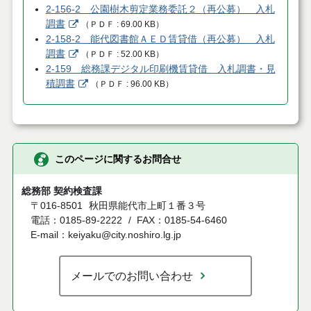
2-156-2 公園樹木剪定業務委託２（再公募） 入札
調書
（
ＰＤＦ
69.00 KB
）
2-158-2 能代図書館ＡＥＤ賃貸借（再公募） 入札
調書
（
ＰＤＦ
52.00 KB
）
2-159 総務課デジタル印刷機賃貸借 入札調書・見
積調書
（
ＰＤＦ
96.00 KB
）
このページに関するお問合せ
総務部 契約検査課
〒016-8501
秋田県能代市上町１番３号
電話：0185-89-2222
FAX：0185-54-6460
E-mail：keiyaku@city.noshiro.lg.jp
メールでのお問い合わせ