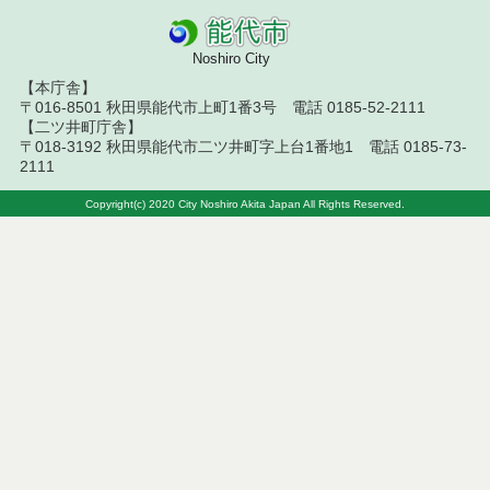
令和８年７月１４日執行 建設コンサルタント等入
札結果（条件付一般競争入札）
Noshiro City
令和８年７月１０日執行 物品（応募型入札等）結
【本庁舎】
果
〒016-8501 秋田県能代市上町1番3号 電話 0185-52-2111
【二ツ井町庁舎】
令和８年７月１０日執行 委託・賃貸借等入札結果
〒018-3192 秋田県能代市二ツ井町字上台1番地1 電話 0185-73-
2111
令和８年７月１０日執行 物品（指名競争入札等）
結果
Copyright(c) 2020 City Noshiro Akita Japan All Rights Reserved.
令和８年７月９日執行 物品（公開調達）見積徴取
結果
令和８年７月１０日執行 工事入札結果（条件付一
般競争入札）
令和８年７月８日執行 委託・賃貸借等見積徴取結
果
令和８年７月７日執行 建設コンサルタント等入札
結果（条件付一般競争入札）