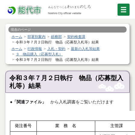
現在のページ
ホーム
部署別案内
総務部
契約検査課
令和３年７月２日執行 物品（応募型入札等）結果
ホーム
行政情報
入札・契約
最新の入札等結果
３ 物品購入（応募型入札）
令和３年７月２日執行 物品（応募型入札等）結果
令和３年７月２日執行 物品（応募型入
札等）結果
●
「関連ファイル」
から入札調書をご覧いただけます
発注番号
業 務 名
主管課