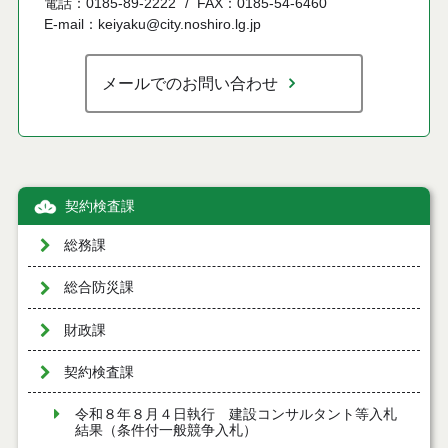
電話：0185-89-2222
FAX：0185-54-6460
E-mail：keiyaku@city.noshiro.lg.jp
メールでのお問い合わせ
契約検査課
総務課
総合防災課
財政課
契約検査課
令和８年８月４日執行 建設コンサルタント等入札
結果（条件付一般競争入札）