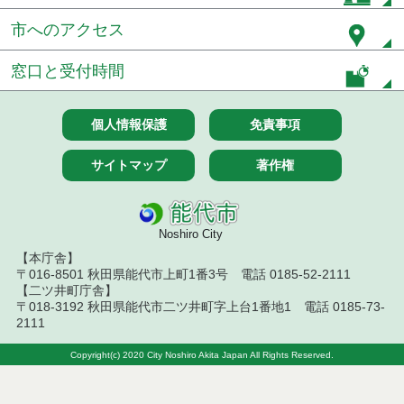
令和８年７月１７日執行 委託・賃貸借等入札結果
市へのアクセス
令和８年７月１7日執行 工事入札結果（条件付一般
競争入札）
窓口と受付時間
令和８年７月１５日執行 委託・賃貸借等見積徴取
結果
個人情報保護
免責事項
７月１４日公告開始 建設工事（条件付一般競争入
サイトマップ
著作権
札）（電子入札）
７月１４日公告開始 建設コンサルタント等（条件
付一般競争入札）（電子入札）
Noshiro City
【本庁舎】
令和８年７月１４日執行 建設コンサルタント等入
〒016-8501 秋田県能代市上町1番3号 電話 0185-52-2111
札結果（条件付一般競争入札）
【二ツ井町庁舎】
〒018-3192 秋田県能代市二ツ井町字上台1番地1 電話 0185-73-
令和８年７月１０日執行 物品（応募型入札等）結
2111
果
Copyright(c) 2020 City Noshiro Akita Japan All Rights Reserved.
令和８年７月１０日執行 委託・賃貸借等入札結果