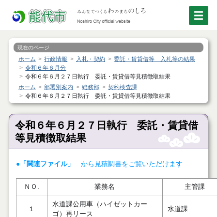
現在のページ
ホーム
行政情報
入札・契約
委託・賃貸借等 入札等の結果
令和６年６月分
令和６年６月２７日執行 委託・賃貸借等見積徴取結果
ホーム
部署別案内
総務部
契約検査課
令和６年６月２７日執行 委託・賃貸借等見積徴取結果
令和６年６月２７日執行 委託・賃貸借
等見積徴取結果
●「関連ファイル」
から見積調書をご覧いただけます
ＮＯ.
業務名
主管課
水道課公用車（ハイゼットカー
１
水道課
ゴ）再リース