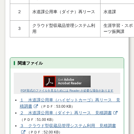
２
水道課公用車（ダイナ）再リース
水道課
クラウド型収蔵品管理システム利
生涯学習・スポ
3
用
ーツ振興課
関連ファイル
PDF形式のファイルを見るためには Reader が必要な場合があります
１ 水道課公用車（ハイゼットカーゴ）再リース 見
積調書
（
ＰＤＦ
53.00 KB
）
２ 水道課公用車（ダイナ）再リース 見積調書
（
ＰＤＦ
51.00 KB
）
３ クラウド型収蔵品管理システム利用 見積調書
（
ＰＤＦ
52.00 KB
）