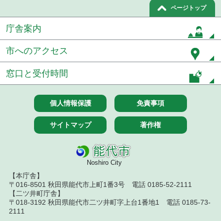
ページトップ
令和８年７月１５日執行 委託・賃貸借等見積徴取
結果
庁舎案内
７月１４日公告開始 建設工事（条件付一般競争入
札）（電子入札）
市へのアクセス
７月１４日公告開始 建設コンサルタント等（条件
窓口と受付時間
付一般競争入札）（電子入札）
令和８年７月１４日執行 建設コンサルタント等入
個人情報保護
免責事項
札結果（条件付一般競争入札）
令和８年７月１０日執行 物品（応募型入札等）結
サイトマップ
著作権
果
令和８年７月１０日執行 委託・賃貸借等入札結果
Noshiro City
令和８年７月１０日執行 物品（指名競争入札等）
【本庁舎】
結果
〒016-8501 秋田県能代市上町1番3号 電話 0185-52-2111
【二ツ井町庁舎】
令和８年７月９日執行 物品（公開調達）見積徴取
〒018-3192 秋田県能代市二ツ井町字上台1番地1 電話 0185-73-
結果
2111