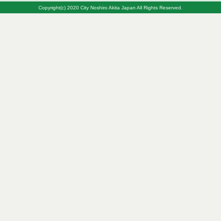
Copyright(c) 2020 City Noshiro Akita Japan All Rights Reserved.
令和８年７月１０日執行 工事入札結果（条件付一
般競争入札）
令和８年７月８日執行 委託・賃貸借等見積徴取結
果
令和８年７月７日執行 建設コンサルタント等入札
結果（条件付一般競争入札）
令和８年７月２日執行 物品（公開調達）見積徴取
結果
令和８年７月３日執行 委託・賃貸借等入札結果
令和８年７月３日執行 工事入札結果（条件付一般
競争入札）
令和８年７月１日執行 委託・賃貸借等見積徴取結
果
令和８年６月３０日執行 工事見積徴取結果