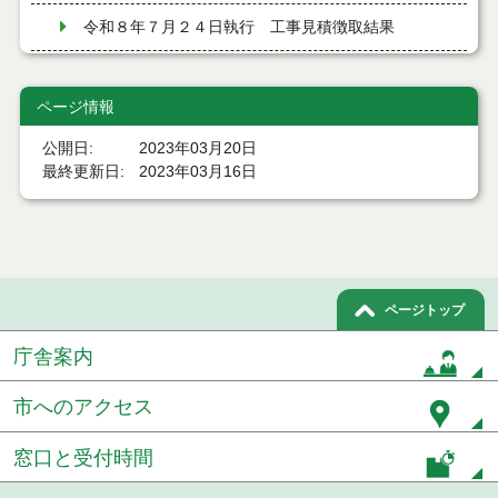
令和８年７月２４日執行 工事見積徴取結果
令和８年７月２２日執行 委託・賃貸借等見積徴取
結果
ページ情報
７月２１日公告開始 建設コンサルタント等（条件
公開日
2023年03月20日
付一般競争入札）（電子入札）
最終更新日
2023年03月16日
７月２１日公告開始 建設工事（条件付一般競争入
札）（電子入札）
令和８年７月１７日執行 委託・賃貸借等入札結果
ページトップ
令和８年７月１7日執行 工事入札結果（条件付一般
競争入札）
庁舎案内
令和８年７月１５日執行 委託・賃貸借等見積徴取
結果
市へのアクセス
７月１４日公告開始 建設工事（条件付一般競争入
窓口と受付時間
札）（電子入札）