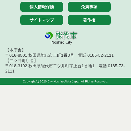
７月１４日公告開始 建設コンサルタント等（条件
個人情報保護
免責事項
付一般競争入札）（電子入札）
サイトマップ
著作権
令和８年７月１４日執行 建設コンサルタント等入
札結果（条件付一般競争入札）
令和８年７月１０日執行 物品（応募型入札等）結
果
Noshiro City
【本庁舎】
令和８年７月１０日執行 委託・賃貸借等入札結果
〒016-8501 秋田県能代市上町1番3号 電話 0185-52-2111
【二ツ井町庁舎】
〒018-3192 秋田県能代市二ツ井町字上台1番地1 電話 0185-73-
令和８年７月１０日執行 物品（指名競争入札等）
2111
結果
Copyright(c) 2020 City Noshiro Akita Japan All Rights Reserved.
令和８年７月９日執行 物品（公開調達）見積徴取
結果
令和８年７月１０日執行 工事入札結果（条件付一
般競争入札）
令和８年７月８日執行 委託・賃貸借等見積徴取結
果