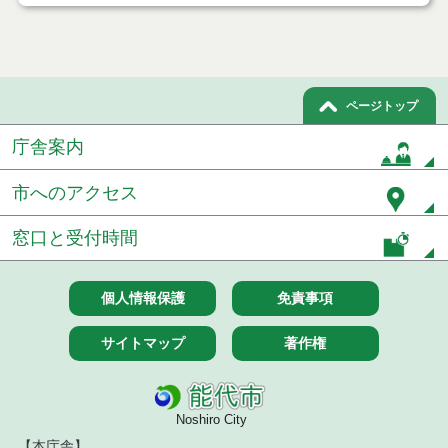
令和８年７月１7日執行 工事入札結果（条件付一般
競争入札）
令和８年７月１５日執行 委託・賃貸借等見積徴取
結果
ページトップ
７月１４日公告開始 建設工事（条件付一般競争入
庁舎案内
札）（電子入札）
市へのアクセス
７月１４日公告開始 建設コンサルタント等（条件
付一般競争入札）（電子入札）
窓口と受付時間
令和８年７月１４日執行 建設コンサルタント等入
札結果（条件付一般競争入札）
個人情報保護
免責事項
令和８年７月１０日執行 物品（応募型入札等）結
果
サイトマップ
著作権
令和８年７月１０日執行 委託・賃貸借等入札結果
令和８年７月１０日執行 物品（指名競争入札等）
Noshiro City
結果
【本庁舎】