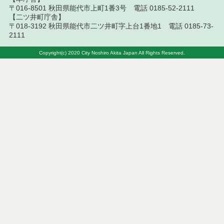
〒016-8501 秋田県能代市上町1番3号 電話 0185-52-2111
令和８年７月９日執行 物品（公開調達）見積徴取
【二ツ井町庁舎】
結果
〒018-3192 秋田県能代市二ツ井町字上台1番地1 電話 0185-73-
2111
令和８年７月１０日執行 工事入札結果（条件付一
般競争入札）
Copyright(c) 2020 City Noshiro Akita Japan All Rights Reserved.
令和８年７月８日執行 委託・賃貸借等見積徴取結
果
令和８年７月７日執行 建設コンサルタント等入札
結果（条件付一般競争入札）
令和８年７月２日執行 物品（公開調達）見積徴取
結果
令和８年７月３日執行 委託・賃貸借等入札結果
令和８年７月３日執行 工事入札結果（条件付一般
競争入札）
令和８年７月１日執行 委託・賃貸借等見積徴取結
果