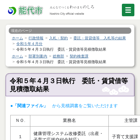
現在のページ
ホーム
行政情報
入札・契約
委託・賃貸借等 入札等の結果
令和５年４月分
令和５年４月３日執行 委託・賃貸借等見積徴取結果
ホーム
部署別案内
総務部
契約検査課
令和５年４月３日執行 委託・賃貸借等見積徴取結果
令和５年４月３日執行 委託・賃貸借等
見積徴取結果
●「関連ファイル」
から見積調書をご覧いただけます
ＮＯ.
業務名
主管課
健康管理システム改修委託（出産・
１
子育て支援課
子育て応援交付金対応）