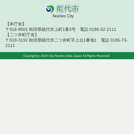
令和８年７月１４日執行 建設コンサルタント等入
札結果（条件付一般競争入札）
Noshiro City
令和８年７月１０日執行 物品（応募型入札等）結
【本庁舎】
果
〒016-8501 秋田県能代市上町1番3号 電話 0185-52-2111
【二ツ井町庁舎】
令和８年７月１０日執行 委託・賃貸借等入札結果
〒018-3192 秋田県能代市二ツ井町字上台1番地1 電話 0185-73-
2111
令和８年７月１０日執行 物品（指名競争入札等）
結果
Copyright(c) 2020 City Noshiro Akita Japan All Rights Reserved.
令和８年７月９日執行 物品（公開調達）見積徴取
結果
令和８年７月１０日執行 工事入札結果（条件付一
般競争入札）
令和８年７月８日執行 委託・賃貸借等見積徴取結
果
令和８年７月７日執行 建設コンサルタント等入札
結果（条件付一般競争入札）