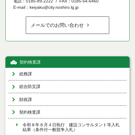
電話：0185-89-2222
FAX：0185-54-6460
E-mail：keiyaku@city.noshiro.lg.jp
メールでのお問い合わせ
契約検査課
総務課
総合防災課
財政課
契約検査課
令和８年８月４日執行 建設コンサルタント等入札
結果（条件付一般競争入札）