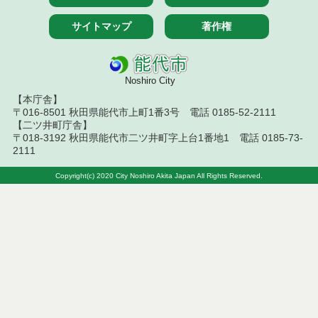
付一般競争入札）（電子入札）
サイトマップ
著作権
令和８年７月１４日執行 建設コンサルタント等入
札結果（条件付一般競争入札）
令和８年７月１０日執行 物品（応募型入札等）結
Noshiro City
果
【本庁舎】
〒016-8501 秋田県能代市上町1番3号 電話 0185-52-2111
令和８年７月１０日執行 委託・賃貸借等入札結果
【二ツ井町庁舎】
〒018-3192 秋田県能代市二ツ井町字上台1番地1 電話 0185-73-
令和８年７月１０日執行 物品（指名競争入札等）
2111
結果
Copyright(c) 2020 City Noshiro Akita Japan All Rights Reserved.
令和８年７月９日執行 物品（公開調達）見積徴取
結果
令和８年７月１０日執行 工事入札結果（条件付一
般競争入札）
令和８年７月８日執行 委託・賃貸借等見積徴取結
果
令和８年７月７日執行 建設コンサルタント等入札