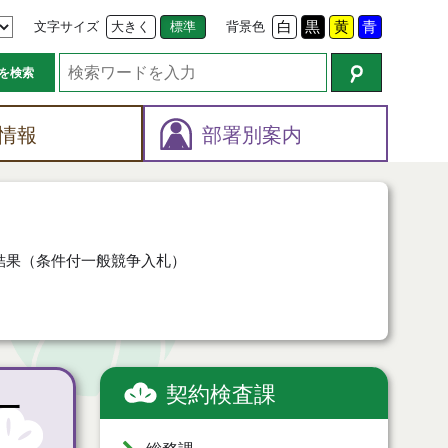
文字サイズ
大きく
標準
背景色
白
黒
黄
青
を検索
情報
部署別案内
結果（条件付一般競争入札）
契約検査課
一