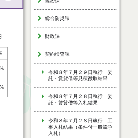
総務課
総合防災課
財政課
円
率
契約検査課
6%
令和８年７月２９日執行 委
託・賃貸借等見積徴取結果
0%
令和８年７月２８日執行 委
託・賃貸借等入札結果
令和８年７月２８日執行 工
事入札結果（条件付一般競争
入札）