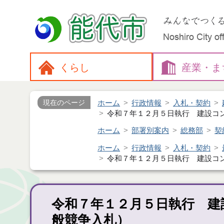
くらし
産業・
ま
ホーム
行政情報
入札・契約
現在のページ
令和７年１２月５日執行 建設コ
ホーム
部署別案内
総務部
契
ホーム
行政情報
入札・契約
令和７年１２月５日執行 建設コ
令和７年１２月５日執行 建
般競争入札）