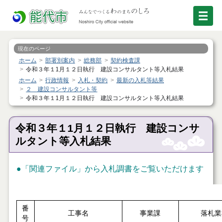
現在のページ
ホーム
部署別案内
総務部
契約検査課
令和３年１1月１２日執行 建設コンサルタント等入札結果
ホーム
行政情報
入札・契約
最新の入札等結果
２ 建設コンサルタント等
令和３年１1月１２日執行 建設コンサルタント等入札結果
令和３年１1月１２日執行 建設コンサ
ルタント等入札結果
●
「関連ファイル」
から入札調書をご覧いただけます
番
工事名
事業課
落札業
号