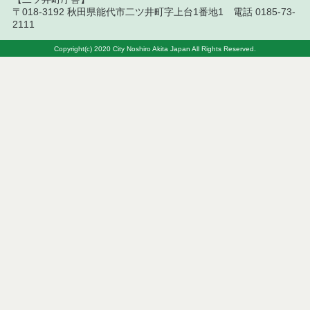
令和８年７月２日執行 物品（公開調達）見積徴取
〒018-3192 秋田県能代市二ツ井町字上台1番地1 電話 0185-73-
結果
2111
令和８年７月３日執行 工事入札結果（条件付一般
Copyright(c) 2020 City Noshiro Akita Japan All Rights Reserved.
競争入札）
令和８年７月１日執行 委託・賃貸借等見積徴取結
果
令和８年６月３０日執行 工事見積徴取結果
６月３０日公告開始 建設コンサルタント等（条件
付一般競争入札）（電子入札）
令和８年６月２６日執行 委託・賃貸借等入札結果
令和８年６月２５日執行 委託・賃貸借等見積徴取
結果
令和８年６月２６日執行 工事入札結果（条件付一
般競争入札）
令和８年６月２４日執行 委託・賃貸借等見積徴取