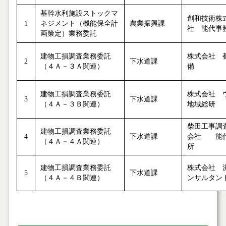
基幹水利施設ストックマ
創和技術株
1
ネジメント（機能保全計
農業振興課
社 能代事
画策定）業務委託
建物工損調査業務委託
株式会社 
2
下水道課
（４Ａ－３Ａ関連）
備
建物工損調査業務委託
株式会社 
3
下水道課
（４Ａ－３Ｂ関連）
地域総研
柴田工事調
建物工損調査業務委託
4
下水道課
会社 能
（４Ａ－４Ａ関連）
所
建物工損調査業務委託
株式会社 
5
下水道課
（４Ａ－４Ｂ関連）
ンサルタン