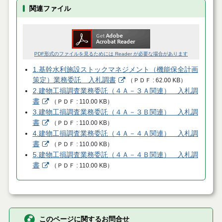
関連ファイル
PDF形式のファイルを見るためには Reader が必要な場合があります
1.基幹水利施設ストックマネジメント（機能保全計画
策定）業務委託 入札調書
（
ＰＤＦ
62.00 KB
）
2.建物工損調査業務委託（４Ａ－３Ａ関連） 入札調
書
（
ＰＤＦ
110.00 KB
）
3.建物工損調査業務委託（４Ａ－３Ｂ関連） 入札調
書
（
ＰＤＦ
110.00 KB
）
4.建物工損調査業務委託（４Ａ－４Ａ関連） 入札調
書
（
ＰＤＦ
110.00 KB
）
5.建物工損調査業務委託（４Ａ－４Ｂ関連） 入札調
書
（
ＰＤＦ
110.00 KB
）
このページに関するお問合せ