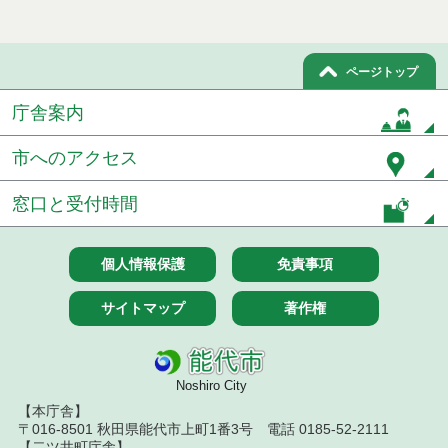
令和８年７月９日執行 物品（公開調達）見積徴取
結果
ページトップ
令和８年７月１０日執行 物品（指名競争入札等）
結果
庁舎案内
令和８年７月１０日執行 委託・賃貸借等入札結果
市へのアクセス
令和８年７月１０日執行 物品（応募型入札等）結
窓口と受付時間
果
令和８年７月１０日執行 工事入札結果（条件付一
般競争入札）
個人情報保護
免責事項
令和８年７月８日執行 委託・賃貸借等見積徴取結
サイトマップ
著作権
果
令和８年７月７日執行 建設コンサルタント等入札
結果（条件付一般競争入札）
Noshiro City
【本庁舎】
令和８年７月３日執行 委託・賃貸借等入札結果
〒016-8501 秋田県能代市上町1番3号 電話 0185-52-2111
【二ツ井町庁舎】