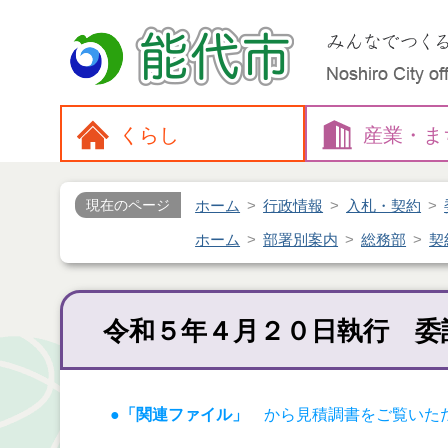
くらし
産業・
ま
ホーム
行政情報
入札・契約
現在のページ
ホーム
部署別案内
総務部
契
令和５年４月２０日執行 委
●「関連ファイル」
から見積調書をご覧いた