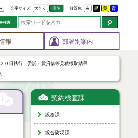
文字サイズ
大きく
標準
背景色
白
黒
黄
青
を検索
情報
部署別案内
２０日執行 委託・賃貸借等見積徴取結果
果
契約検査課
総務課
総合防災課