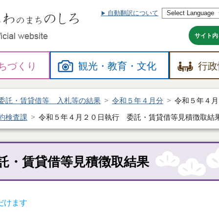
自動翻訳について
本
文
へ
サイト内
ちづくり
観光・
教育・
文化
行政
委託・賃貸借等 入札等の結果
令和５年４月分
令和５年４月
約検査課
令和５年４月２０日執行 委託・賃貸借等見積徴取結
託・賃貸借等見積徴取結果
だけます