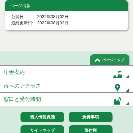
札）（電子入札）
ページ情報
令和８年７月１７日執行 委託・賃貸借等入札結果
公開日
2022年08月02日
最終更新日
2022年08月02日
令和８年７月１7日執行 工事入札結果（条件付一般
競争入札）
令和８年７月１５日執行 委託・賃貸借等見積徴取
結果
７月１４日公告開始 建設工事（条件付一般競争入
ページトップ
札）（電子入札）
庁舎案内
７月１４日公告開始 建設コンサルタント等（条件
付一般競争入札）（電子入札）
市へのアクセス
令和８年７月１４日執行 建設コンサルタント等入
窓口と受付時間
札結果（条件付一般競争入札）
令和８年７月１０日執行 物品（応募型入札等）結
果
個人情報保護
免責事項
令和８年７月１０日執行 委託・賃貸借等入札結果
サイトマップ
著作権