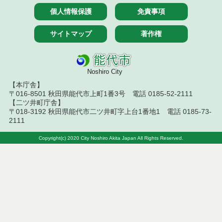
７月１４日公告開始 建設コンサルタント等（条件
個人情報保護
免責事項
付一般競争入札）（電子入札）
サイトマップ
著作権
令和８年７月１４日執行 建設コンサルタント等入
札結果（条件付一般競争入札）
令和８年７月１０日執行 物品（応募型入札等）結
果
Noshiro City
【本庁舎】
令和８年７月１０日執行 委託・賃貸借等入札結果
〒016-8501 秋田県能代市上町1番3号 電話 0185-52-2111
【二ツ井町庁舎】
〒018-3192 秋田県能代市二ツ井町字上台1番地1 電話 0185-73-
令和８年７月１０日執行 物品（指名競争入札等）
2111
結果
Copyright(c) 2020 City Noshiro Akita Japan All Rights Reserved.
令和８年７月９日執行 物品（公開調達）見積徴取
結果
令和８年７月１０日執行 工事入札結果（条件付一
般競争入札）
令和８年７月８日執行 委託・賃貸借等見積徴取結
果