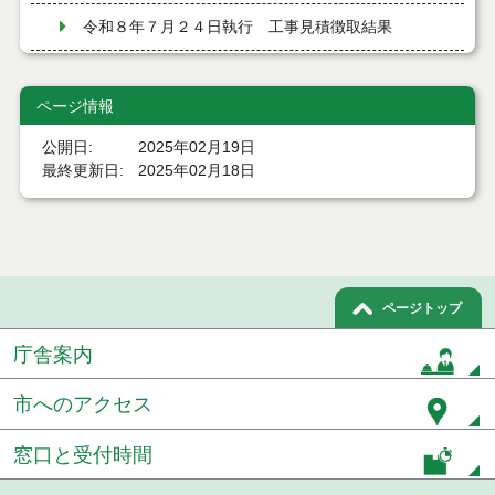
令和８年７月２４日執行 工事見積徴取結果
令和８年７月２２日執行 委託・賃貸借等見積徴取
結果
ページ情報
７月２１日公告開始 建設コンサルタント等（条件
公開日
2025年02月19日
付一般競争入札）（電子入札）
最終更新日
2025年02月18日
７月２１日公告開始 建設工事（条件付一般競争入
札）（電子入札）
令和８年７月１７日執行 委託・賃貸借等入札結果
ページトップ
令和８年７月１7日執行 工事入札結果（条件付一般
競争入札）
庁舎案内
令和８年７月１５日執行 委託・賃貸借等見積徴取
結果
市へのアクセス
７月１４日公告開始 建設工事（条件付一般競争入
窓口と受付時間
札）（電子入札）