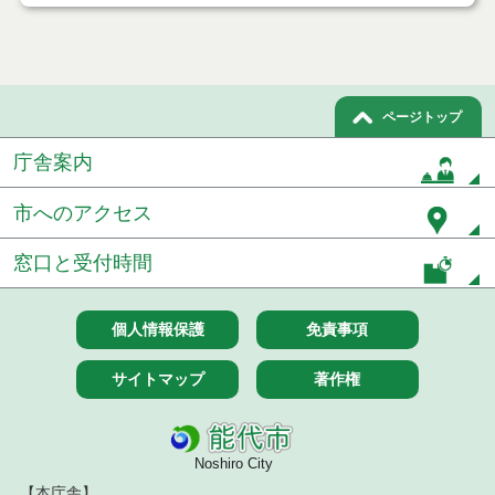
令和８年７月１7日執行 工事入札結果（条件付一般
競争入札）
令和８年７月１５日執行 委託・賃貸借等見積徴取
結果
ページトップ
７月１４日公告開始 建設工事（条件付一般競争入
庁舎案内
札）（電子入札）
市へのアクセス
７月１４日公告開始 建設コンサルタント等（条件
付一般競争入札）（電子入札）
窓口と受付時間
令和８年７月１４日執行 建設コンサルタント等入
札結果（条件付一般競争入札）
個人情報保護
免責事項
令和８年７月１０日執行 物品（応募型入札等）結
果
サイトマップ
著作権
令和８年７月１０日執行 委託・賃貸借等入札結果
令和８年７月１０日執行 物品（指名競争入札等）
Noshiro City
結果
【本庁舎】