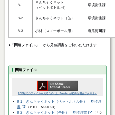
きんちゃくネット
8-1
環境衛生課
（ペットボトル用）
8-2
きんちゃくネット（缶）
環境衛生課
8-3
杉材（スノーポール用）
道路河川課
●
「関連ファイル」
から見積調書をご覧いただけます
関連ファイル
PDF形式のファイルを見るためには Reader が必要な場合があります
8-1 きんちゃくネット（ペットボトル用） 見積調
書
（
ＰＤＦ
56.00 KB
）
8-2 きんちゃくネット（缶用） 見積調書
（
ＰＤ