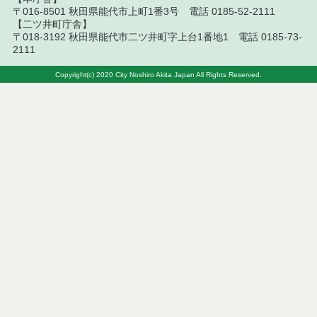
〒016-8501 秋田県能代市上町1番3号 電話 0185-52-2111
令和８年７月９日執行 物品（公開調達）見積徴取
【二ツ井町庁舎】
結果
〒018-3192 秋田県能代市二ツ井町字上台1番地1 電話 0185-73-
2111
令和８年７月１０日執行 工事入札結果（条件付一
般競争入札）
Copyright(c) 2020 City Noshiro Akita Japan All Rights Reserved.
令和８年７月８日執行 委託・賃貸借等見積徴取結
果
令和８年７月７日執行 建設コンサルタント等入札
結果（条件付一般競争入札）
令和８年７月２日執行 物品（公開調達）見積徴取
結果
令和８年７月３日執行 委託・賃貸借等入札結果
令和８年７月３日執行 工事入札結果（条件付一般
競争入札）
令和８年７月１日執行 委託・賃貸借等見積徴取結
果