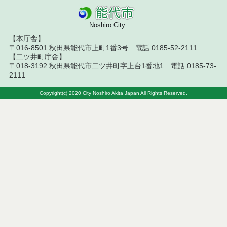
令和８年７月１４日執行 建設コンサルタント等入
札結果（条件付一般競争入札）
Noshiro City
令和８年７月１０日執行 物品（応募型入札等）結
【本庁舎】
果
〒016-8501 秋田県能代市上町1番3号 電話 0185-52-2111
【二ツ井町庁舎】
令和８年７月１０日執行 委託・賃貸借等入札結果
〒018-3192 秋田県能代市二ツ井町字上台1番地1 電話 0185-73-
2111
令和８年７月１０日執行 物品（指名競争入札等）
結果
Copyright(c) 2020 City Noshiro Akita Japan All Rights Reserved.
令和８年７月９日執行 物品（公開調達）見積徴取
結果
令和８年７月１０日執行 工事入札結果（条件付一
般競争入札）
令和８年７月８日執行 委託・賃貸借等見積徴取結
果
令和８年７月７日執行 建設コンサルタント等入札
結果（条件付一般競争入札）