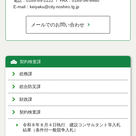
電話：0185-89-2222
FAX：0185-54-6460
E-mail：keiyaku@city.noshiro.lg.jp
メールでのお問い合わせ
契約検査課
総務課
総合防災課
財政課
契約検査課
令和８年８月４日執行 建設コンサルタント等入札
結果（条件付一般競争入札）