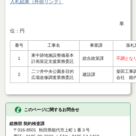
入札結果（外部リンク）
単
位：円
番号
工事名
事業課
落札
東中跡地施設整備基本
1
総合政策課
不調とな
計画策定支援業務委託
二ツ井中央公園多目的
柴田工事
2
建設課
広場改修調査業務委託
会社 能
このページに関するお問合せ
総務部 契約検査課
〒016-8501
秋田県能代市上町１番３号