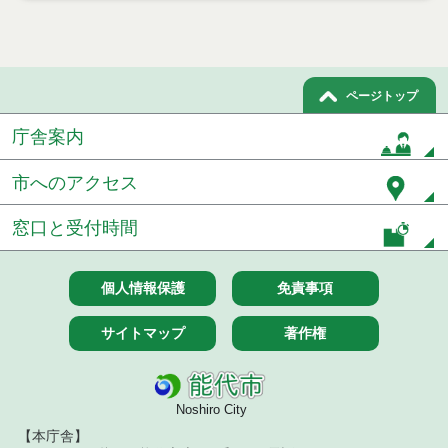
札結果（条件付一般競争入札）
令和８年７月９日執行 物品（公開調達）見積徴取
結果
ページトップ
令和８年７月１０日執行 物品（指名競争入札等）
結果
庁舎案内
令和８年７月１０日執行 委託・賃貸借等入札結果
市へのアクセス
令和８年７月１０日執行 物品（応募型入札等）結
果
窓口と受付時間
令和８年７月１０日執行 工事入札結果（条件付一
般競争入札）
個人情報保護
免責事項
令和８年７月８日執行 委託・賃貸借等見積徴取結
サイトマップ
著作権
果
令和８年７月７日執行 建設コンサルタント等入札
結果（条件付一般競争入札）
Noshiro City
令和８年７月３日執行 委託・賃貸借等入札結果
【本庁舎】