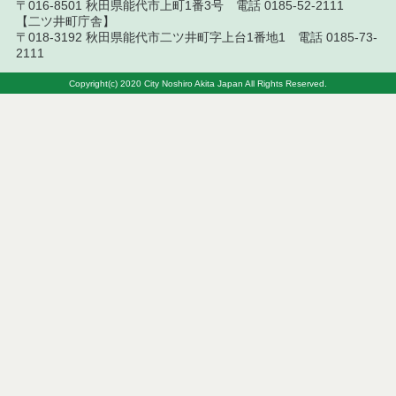
〒016-8501 秋田県能代市上町1番3号 電話 0185-52-2111
【二ツ井町庁舎】
令和８年７月２日執行 物品（公開調達）見積徴取
〒018-3192 秋田県能代市二ツ井町字上台1番地1 電話 0185-73-
結果
2111
令和８年７月３日執行 工事入札結果（条件付一般
Copyright(c) 2020 City Noshiro Akita Japan All Rights Reserved.
競争入札）
令和８年７月１日執行 委託・賃貸借等見積徴取結
果
令和８年６月３０日執行 工事見積徴取結果
６月３０日公告開始 建設コンサルタント等（条件
付一般競争入札）（電子入札）
令和８年６月２６日執行 委託・賃貸借等入札結果
令和８年６月２５日執行 委託・賃貸借等見積徴取
結果
令和８年６月２６日執行 工事入札結果（条件付一
般競争入札）