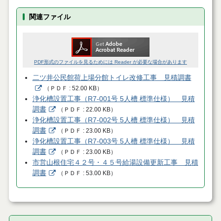
関連ファイル
PDF形式のファイルを見るためには Reader が必要な場合があります
二ツ井公民館荷上場分館トイレ改修工事 見積調書
（
ＰＤＦ
52.00 KB
）
浄化槽設置工事（R7-001号 5人槽 標準仕様） 見積
調書
（
ＰＤＦ
22.00 KB
）
浄化槽設置工事（R7-002号 5人槽 標準仕様） 見積
調書
（
ＰＤＦ
23.00 KB
）
浄化槽設置工事（R7-003号 5人槽 標準仕様） 見積
調書
（
ＰＤＦ
23.00 KB
）
市営山根住宅４２号・４５号給湯設備更新工事 見積
調書
（
ＰＤＦ
53.00 KB
）