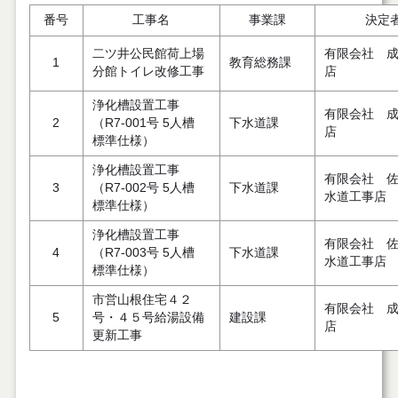
番号
工事名
事業課
決定
二ツ井公民館荷上場
有限会社 
1
教育総務課
分館トイレ改修工事
店
浄化槽設置工事
有限会社 
2
（R7-001号 5人槽
下水道課
店
標準仕様）
浄化槽設置工事
有限会社 
3
（R7-002号 5人槽
下水道課
水道工事店
標準仕様）
浄化槽設置工事
有限会社 
4
（R7-003号 5人槽
下水道課
水道工事店
標準仕様）
市営山根住宅４２
有限会社 
5
号・４５号給湯設備
建設課
店
更新工事