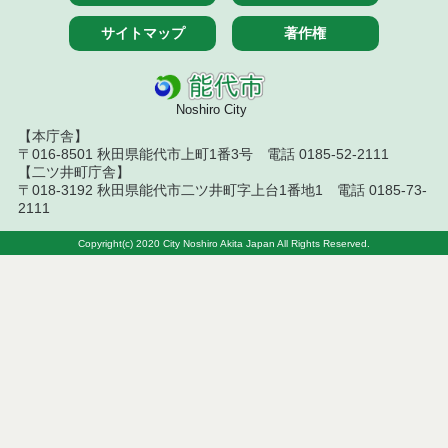
結果
サイトマップ
著作権
令和８年７月１０日執行 物品（指名競争入札等）
結果
令和８年７月１０日執行 委託・賃貸借等入札結果
Noshiro City
【本庁舎】
令和８年７月１０日執行 物品（応募型入札等）結
〒016-8501 秋田県能代市上町1番3号 電話 0185-52-2111
果
【二ツ井町庁舎】
〒018-3192 秋田県能代市二ツ井町字上台1番地1 電話 0185-73-
令和８年７月１０日執行 工事入札結果（条件付一
2111
般競争入札）
Copyright(c) 2020 City Noshiro Akita Japan All Rights Reserved.
令和８年７月８日執行 委託・賃貸借等見積徴取結
果
令和８年７月７日執行 建設コンサルタント等入札
結果（条件付一般競争入札）
令和８年７月３日執行 委託・賃貸借等入札結果
令和８年７月２日執行 物品（公開調達）見積徴取
結果