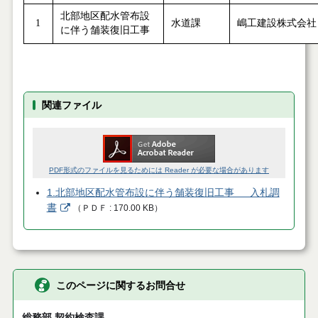
北部地区配水管布設
1
水道課
嶋工建設株式会社
に伴う舗装復旧工事
関連ファイル
PDF形式のファイルを見るためには Reader が必要な場合があります
1.北部地区配水管布設に伴う舗装復旧工事 入札調
書
（
ＰＤＦ
170.00 KB
）
このページに関するお問合せ
総務部 契約検査課