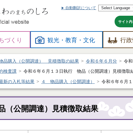
自動翻訳について
本
文
へ
サイト内
ちづくり
観光・
教育・
文化
行政
物品購入（公開調達） 見積徴取の結果
令和６年６月分
令和
約検査課
令和６年６月１３日執行 物品（公開調達）見積徴取
最新の入札等結果
４ 物品購入（公開調達）
令和６年６月１
品（公開調達）見積徴取結果