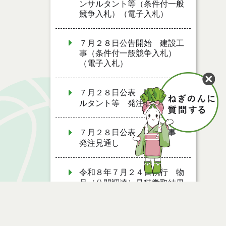
ンサルタント等（条件付一般
競争入札）（電子入札）
７月２８日公告開始 建設工
事（条件付一般競争入札）
（電子入札）
７月２８日公表 建設コンサ
ルタント等 発注見通し
７月２８日公表 建設工事
発注見通し
令和８年７月２４日執行 物
品（公開調達）見積徴取結果
７月２７日公募開始 物品
（応募型入札）