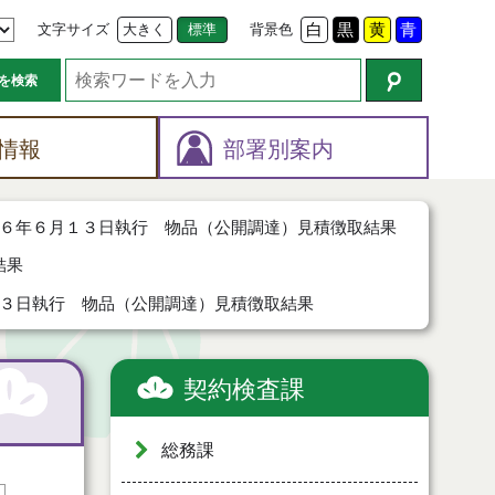
文字サイズ
大きく
標準
背景色
白
黒
黄
青
を検索
情報
部署別案内
６年６月１３日執行 物品（公開調達）見積徴取結果
結果
３日執行 物品（公開調達）見積徴取結果
契約検査課
総務課