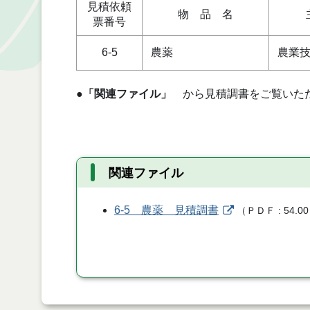
見積依頼
物 品 名
票番号
6-5
農薬
農業
●
「関連ファイル」
から見積調書をご覧いた
関連ファイル
6-5 農薬 見積調書
（
ＰＤＦ
54.00