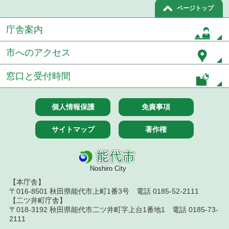
ページトップ
７月１４日公告開始 建設工事（条件付一般競争入
札）（電子入札）
庁舎案内
令和８年７月１４日執行 建設コンサルタント等入
札結果（条件付一般競争入札）
市へのアクセス
令和８年７月９日執行 物品（公開調達）見積徴取
窓口と受付時間
結果
令和８年７月１０日執行 物品（指名競争入札等）
個人情報保護
免責事項
結果
令和８年７月１０日執行 委託・賃貸借等入札結果
サイトマップ
著作権
令和８年７月１０日執行 物品（応募型入札等）結
果
Noshiro City
令和８年７月１０日執行 工事入札結果（条件付一
【本庁舎】
般競争入札）
〒016-8501 秋田県能代市上町1番3号 電話 0185-52-2111
【二ツ井町庁舎】
令和８年７月８日執行 委託・賃貸借等見積徴取結
〒018-3192 秋田県能代市二ツ井町字上台1番地1 電話 0185-73-
果
2111