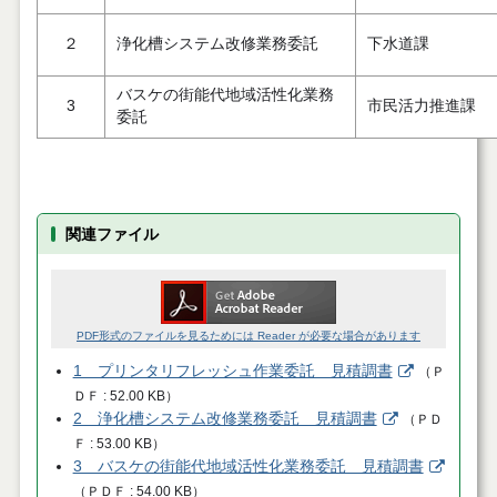
２
浄化槽システム改修業務委託
下水道課
バスケの街能代地域活性化業務
3
市民活力推進課
委託
関連ファイル
PDF形式のファイルを見るためには Reader が必要な場合があります
1 プリンタリフレッシュ作業委託 見積調書
（
Ｐ
ＤＦ
52.00 KB
）
2 浄化槽システム改修業務委託 見積調書
（
ＰＤ
Ｆ
53.00 KB
）
3 バスケの街能代地域活性化業務委託 見積調書
（
ＰＤＦ
54.00 KB
）