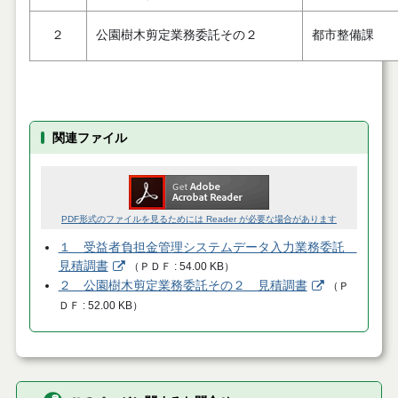
２
公園樹木剪定業務委託その２
都市整備課
関連ファイル
PDF形式のファイルを見るためには Reader が必要な場合があります
１ 受益者負担金管理システムデータ入力業務委託
見積調書
（
ＰＤＦ
54.00 KB
）
２ 公園樹木剪定業務委託その２ 見積調書
（
Ｐ
ＤＦ
52.00 KB
）