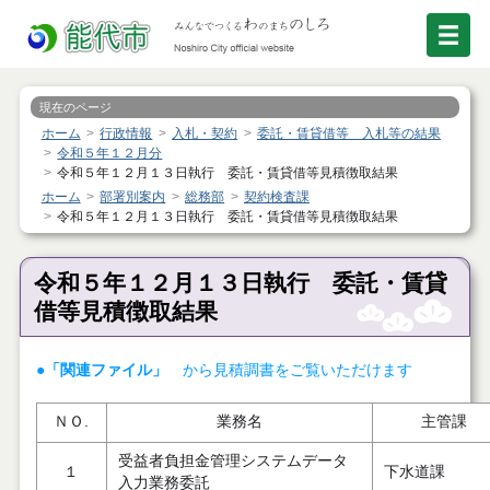
現在のページ
ホーム
行政情報
入札・契約
委託・賃貸借等 入札等の結果
令和５年１２月分
令和５年１２月１３日執行 委託・賃貸借等見積徴取結果
ホーム
部署別案内
総務部
契約検査課
令和５年１２月１３日執行 委託・賃貸借等見積徴取結果
令和５年１２月１３日執行 委託・賃貸
借等見積徴取結果
●「関連ファイル」
から見積調書をご覧いただけます
ＮＯ.
業務名
主管課
受益者負担金管理システムデータ
１
下水道課
入力業務委託