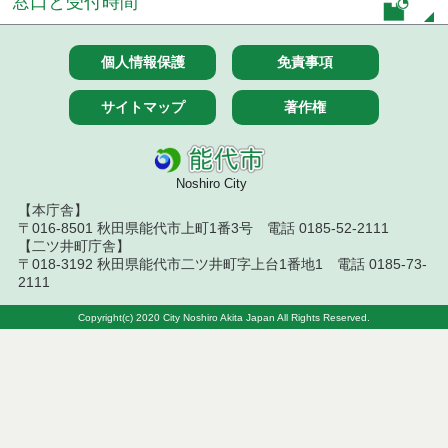
窓口と受付時間
令和８年７月９日執行 物品（公開調達）見積徴取
結果
個人情報保護
免責事項
令和８年７月１０日執行 物品（指名競争入札等）
サイトマップ
著作権
結果
令和８年７月１０日執行 委託・賃貸借等入札結果
Noshiro City
令和８年７月１０日執行 物品（応募型入札等）結
【本庁舎】
果
〒016-8501 秋田県能代市上町1番3号 電話 0185-52-2111
【二ツ井町庁舎】
令和８年７月１０日執行 工事入札結果（条件付一
〒018-3192 秋田県能代市二ツ井町字上台1番地1 電話 0185-73-
般競争入札）
2111
令和８年７月８日執行 委託・賃貸借等見積徴取結
Copyright(c) 2020 City Noshiro Akita Japan All Rights Reserved.
果
令和８年７月７日執行 建設コンサルタント等入札
結果（条件付一般競争入札）
令和８年７月３日執行 委託・賃貸借等入札結果