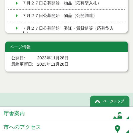
７月２７日公募開始 物品（応募型入札）
７月２７日公募開始 物品（公開調達）
７月２７日公募開始 委託・賃貸借等（応募型入
札）
令和８年７月２４日執行 建設コンサルタント等入
ページ情報
札結果（条件付一般競争入札）
公開日
2023年11月28日
令和８年７月２４日執行 工事見積徴取結果
最終更新日
2023年11月28日
令和８年７月２２日執行 委託・賃貸借等見積徴取
結果
７月２１日公告開始 建設コンサルタント等（条件
付一般競争入札）（電子入札）
ページトップ
７月２１日公告開始 建設工事（条件付一般競争入
庁舎案内
札）（電子入札）
市へのアクセス
令和８年７月１７日執行 委託・賃貸借等入札結果