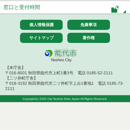
令和８年７月１7日執行 工事入札結果（条件付一般
窓口と受付時間
競争入札）
令和８年７月１５日執行 委託・賃貸借等見積徴取
個人情報保護
免責事項
結果
サイトマップ
著作権
７月１４日公告開始 建設工事（条件付一般競争入
札）（電子入札）
７月１４日公告開始 建設コンサルタント等（条件
Noshiro City
付一般競争入札）（電子入札）
【本庁舎】
〒016-8501 秋田県能代市上町1番3号 電話 0185-52-2111
令和８年７月１４日執行 建設コンサルタント等入
【二ツ井町庁舎】
札結果（条件付一般競争入札）
〒018-3192 秋田県能代市二ツ井町字上台1番地1 電話 0185-73-
2111
令和８年７月１０日執行 物品（応募型入札等）結
果
Copyright(c) 2020 City Noshiro Akita Japan All Rights Reserved.
令和８年７月１０日執行 委託・賃貸借等入札結果
令和８年７月１０日執行 物品（指名競争入札等）
結果