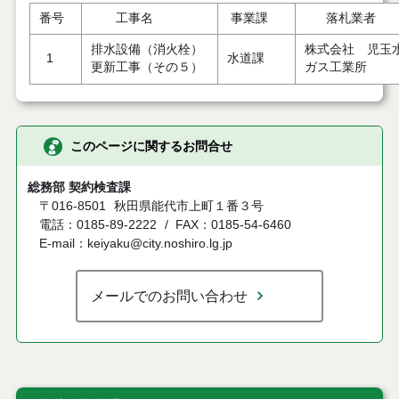
番号
工事名
事業課
落札業者
排水設備（消火栓）
株式会社 児玉
1
水道課
更新工事（その５）
ガス工業所
このページに関するお問合せ
総務部 契約検査課
〒016-8501
秋田県能代市上町１番３号
電話：0185-89-2222
FAX：0185-54-6460
E-mail：keiyaku@city.noshiro.lg.jp
メールでのお問い合わせ