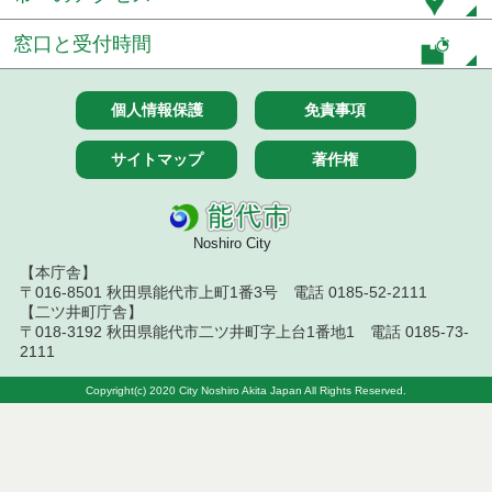
令和８年７月１０日執行 委託・賃貸借等入札結果
窓口と受付時間
令和８年７月１０日執行 物品（応募型入札等）結
果
個人情報保護
免責事項
令和８年７月１０日執行 工事入札結果（条件付一
サイトマップ
著作権
般競争入札）
令和８年７月８日執行 委託・賃貸借等見積徴取結
果
Noshiro City
【本庁舎】
令和８年７月７日執行 建設コンサルタント等入札
〒016-8501 秋田県能代市上町1番3号 電話 0185-52-2111
結果（条件付一般競争入札）
【二ツ井町庁舎】
〒018-3192 秋田県能代市二ツ井町字上台1番地1 電話 0185-73-
令和８年７月３日執行 委託・賃貸借等入札結果
2111
令和８年７月２日執行 物品（公開調達）見積徴取
Copyright(c) 2020 City Noshiro Akita Japan All Rights Reserved.
結果
令和８年７月３日執行 工事入札結果（条件付一般
競争入札）