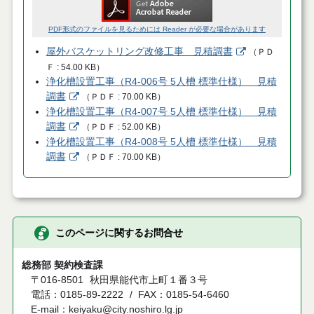
PDF形式のファイルを見るためには Reader が必要な場合があります
屋外バスケットリング改修工事 見積調書
（
ＰＤ
Ｆ
54.00 KB
）
浄化槽設置工事（R4-006号 5人槽 標準仕様） 見積
調書
（
ＰＤＦ
70.00 KB
）
浄化槽設置工事（R4-007号 5人槽 標準仕様） 見積
調書
（
ＰＤＦ
52.00 KB
）
浄化槽設置工事（R4-008号 5人槽 標準仕様） 見積
調書
（
ＰＤＦ
70.00 KB
）
このページに関するお問合せ
総務部 契約検査課
〒016-8501
秋田県能代市上町１番３号
電話：0185-89-2222
FAX：0185-54-6460
E-mail：keiyaku@city.noshiro.lg.jp