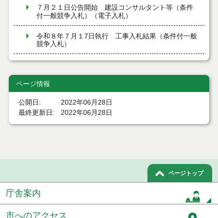
７月２１日公告開始 建設コンサルタント等（条件
付一般競争入札）（電子入札）
令和８年７月１7日執行 工事入札結果（条件付一般
競争入札）
令和８年７月１５日執行 委託・賃貸借等見積徴取
結果
ページ情報
７月１４日公告開始 建設コンサルタント等（条件
付一般競争入札）（電子入札）
公開日
2022年06月28日
最終更新日
2022年06月28日
７月１４日公告開始 建設工事（条件付一般競争入
札）（電子入札）
令和８年７月１４日執行 建設コンサルタント等入
札結果（条件付一般競争入札）
ページトップ
令和８年７月９日執行 物品（公開調達）見積徴取
結果
庁舎案内
令和８年７月１０日執行 物品（指名競争入札等）
結果
市へのアクセス