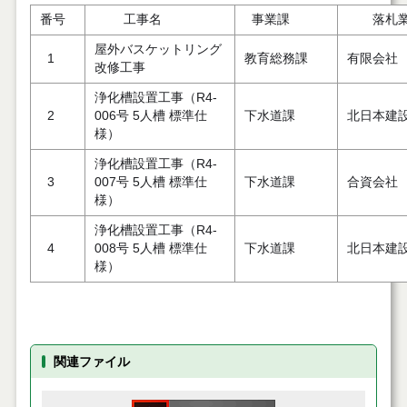
番号
工事名
事業課
落札業
屋外バスケットリング
1
教育総務課
有限会社
改修工事
浄化槽設置工事（R4-
2
006号 5人槽 標準仕
下水道課
北日本建
様）
浄化槽設置工事（R4-
3
007号 5人槽 標準仕
下水道課
合資会社
様）
浄化槽設置工事（R4-
4
008号 5人槽 標準仕
下水道課
北日本建
様）
関連ファイル